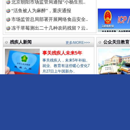
北京朝阳市场监管局通报“小杨生煎..
遏制非法添加！
公平竞
“活鱼被人为麻醉”，重庆通报
市场监管总局部署开展网络食品安全..
中国律师在线.中
冻干草莓测出二十几种农药残留？云..
“后车司机肯定在骂我”
全民健身
残疾人新闻
公众关注教育
更多/MORE>>>
中国参政网.中
事关残疾人未来5年
事关残疾人，未来5年补贴、
就业、教育有这些暖心变化7
月27日上午国新办..
一纸欠条伤亲情 巡回调解促和解..
首次将“孤独症全生命周期关爱促进..
少年逐梦赛场
推动智能导盲机器人、智能导盲杖、..
上海交大医
如何让脑机接口等前沿科技造福残疾..
教育部部长怀
最高检联合中国残联发布残疾未成年..
国家大学科技
世界屋脊 天路回响
永
多部门发文要求做好农村残疾人常态..
《体育强国建
农业农村
公众形象展
更多/MORE>>>