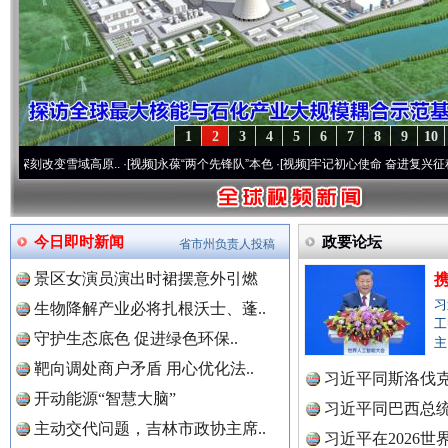
1
2
3
4
5
6
7
8
9
10
改变雪域高原..
·[视频]
永葆“两个先锋队”本色
·[视频]
牢记初心使命 奋进复兴征程丨宝塔
今日即时新闻
政要论坛
省市州负责人投稿
景区女演员演出时裙摆意外引燃
习
生物降解产业必将扎根沃士、蓬..
工
守护生态底色 促进绿色环保..
主
靶向调处商户矛盾 用心优化法..
习近平同斯洛伐
开动能源“智慧大脑”
习近平同巴西总
主动交代问题，吉林市政协主席..
习近平在2026