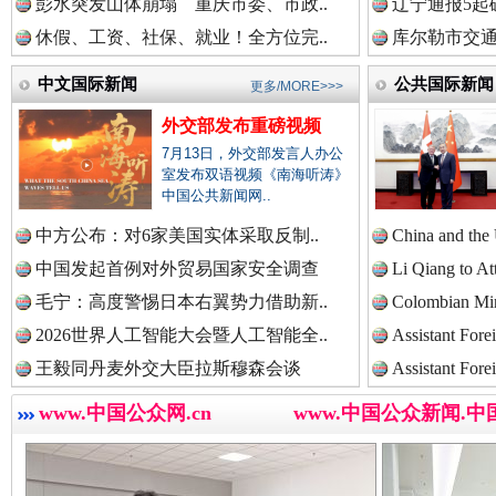
彭水突发山体崩塌 重庆市委、市政..
辽宁通报5起
中国公共新闻网.
休假、工资、社保、就业！全方位完..
库尔勒市交通
中文国际新闻
公共国际新闻
更多/MORE>>>
外交部发布重磅视频
中国法制新闻网.
7月13日，外交部发言人办公
室发布双语视频《南海听涛》
中国公共新闻网..
衣柜里的秘密
高速路上
中国法治新闻网.
中方公布：对6家美国实体采取反制..
China and the
中国发起首例对外贸易国家安全调查
Li Qiang to At
毛宁：高度警惕日本右翼势力借助新..
Colombian Mini
2026世界人工智能大会暨人工智能全..
Assistant Fore
中国法院新闻网.
王毅同丹麦外交大臣拉斯穆森会谈
Assistant Fore
www.中国公众网.cn
www.中国公众新闻.中
中国检察新闻网.