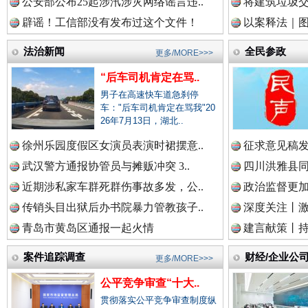
公安部公布25起涉汛涉灾网络谣言违..
将建筑垃圾
辟谣！工信部没有发布过这个文件！
以案释法｜图“
三年瞒报超千万 隐匿收入偷税被查处..
中国企业新闻网.
法治新闻
全民参政
更多/MORE>>>
“后车司机肯定在骂..
男子在高速快车道急刹停
中国农业新闻网.
车："后车司机肯定在骂我"20
26年7月13日，湖北..
徐州乐园度假区女演员表演时裙摆意..
征求意见稿发
武汉警方通报协管员与摊贩冲突 3..
四川洪雅县同
中国视频新闻网.
近期涉私家车群死群伤事故多发，公..
政治监督更
传销头目出狱后办书院暴力管教孩子..
深度关注丨
祁连巍巍树丰碑
高回报
青岛市黄岛区通报一起火情
建言献策丨持
中国廉政法纪网.
案件追踪调查
财经/企业公
更多/MORE>>>
公平竞争审查“十大..
贯彻落实公平竞争审查制度纵