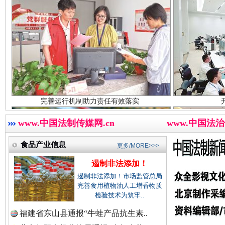
春天里的科技盛宴
中国医药新闻网.
中国企业新闻网.
完善运行机制助力责任有效落实
中国农业新闻网.
www.中国法制传媒网.cn
www.中国法治
食品产业信息
巳巳如意，开工大吉！
更多/MORE>>>
三轮上
遏制非法添加！
中国视频新闻网.
遏制非法添加！市场监管总局
完善食用植物油人工增香物质
检验技术为筑牢..
福建省东山县通报“牛蛙产品抗生素..
中国廉政法纪网.