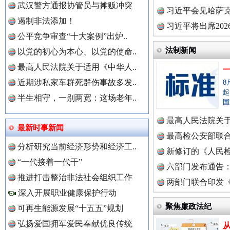
武汉警方通报协管员与摊贩冲突
理高级..
习近平会见哈萨
遏制非法添加！
习近平将出席20
公平竞争审查“十大案例”出炉..
球治理..
法制新闻
以党的初心为本心、以党的使命..
最高人民法院关于适用《中华人..
近期涉私家车群死群伤事故多发..
8
起
半生相守，一别两宽：这场老年..
国
最高人民法院关
最新时事新闻
法典》..
最高检公安部联
分析研究当前经济形势和经济工..
周岁未..
新修订的《人民
“一代接着一代干”
布
六部门发布通告
推进打击整治非法社会组织工作
两部门联合印发
深入开展职业健康保护行动
定》
聚焦廉政法纪
可再生能源发展“十五五”规划
弘扬爱国拥军爱民奉献优良传统