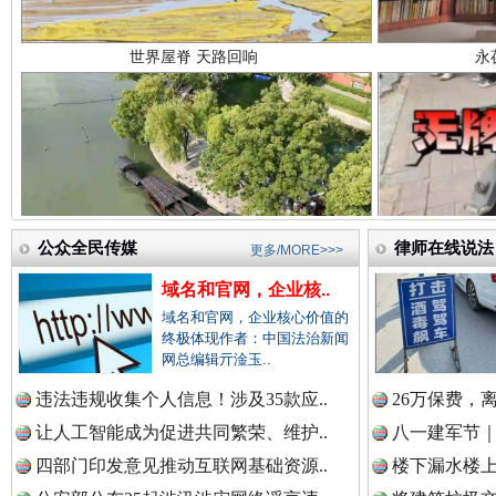
中国法制新闻网.
中国法治新闻网.
公众全民传媒
律师在线说法
中国法院新闻网.
更多/MORE>>>
红船起航处 潮起向未来
广州首
域名和官网，企业核..
域名和官网，企业核心价值的
终极体现作者：中国法治新闻
中国检察新闻网.
网总编辑亓淦玉..
违法违规收集个人信息！涉及35款应..
26万保费，
让人工智能成为促进共同繁荣、维护..
八一建军节｜
中国医药新闻网.
四部门印发意见推动互联网基础资源..
楼下漏水楼上