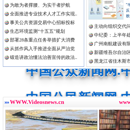
为敢为者撑腰、为实干者护航
"
反
全面推进专业技术人才工作实现..
败
事关公共资源交易中心招标投标
主动向组织交代
中国全民新闻网.
生态环境监测“十五五”规划
李富民..
中纪委：上半年处
部署28条重点任务举措扩大消费
“后车司机肯定在骂我”
全民健身
广州南航建设有
从抓作风入手推进全面从严治党
新疆维吾尔自治
锻造讲政治懂法治善宣传的政法..
中国公众新闻网.
黑龙江省佳木斯
中国公民新闻网.
WWW.Videosnews.cn
ww
中国公共新闻网.
世界屋脊 天路回响
永