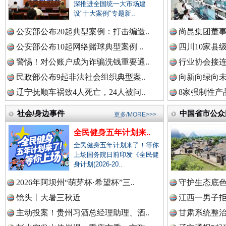
中国律师在线.中
深推进全国统一大市场建
设"十大案例"专题新..
公安部公布20起典型案例：打击编造..
尚昆集团董事
中国参政网.中
公安部公布10起网络赌球典型案例 ..
四川10家县
警惕！对公账户成为诈骗洗钱重要通..
行业协会接连
一枚“钉子”竟然扎入要害部门
民政部公布9起非法社会组织典型案..
向新向绿向未
辽宁抚顺车祸致4人死亡，24人被问..
8家强制性产
中国全民新闻网.
社会/身边事件
中国省市公众
更多/MORE>>>
全民健身五年计划来..
中国公众新闻网.
全民健身五年计划来了！等你
上场国务院日前印发《全民健
身计划(2026-20..
2026年阿坝州“萌芽杯·希望杯”三..
守护生态底色
中国公民新闻网.
镜头丨大暑三秋近
江西一男子拒
雄关漫道展新颜
“
主动投案！贵州习酒总经理助理、酒..
甘肃系统整治