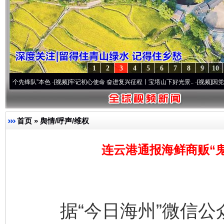
1
2
3
4
5
6
7
8
9
10
队”本色
·[视频]
牢记初心使命 奋进复兴征程丨宝塔山下好光景..
·[视频]
因党而生 为党而
首页
»
舆情/呼声/维权
连云港通报海鲜商贩“
据“今日海州”微信公