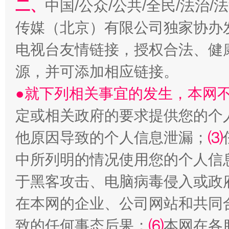
二、
中国/公众/公共/全民/法治
传媒（北京）有限公司独家协办
电视台友情链接，授权合法、健
源，并可添加相应链接。
●就下列相关事宜的发生，本网
定或相关政府的要求提供您的个
受贿1.44亿！段成刚被判无期
从幼儿
他原因导致的个人信息泄漏；
⑶
中所列明的情况使用您的个人信
于黑客攻击、电脑病毒侵入或政
在本网的企业、公司网站和共同
致的任何事态后果；
⑹
本网在各