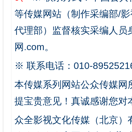
等传媒网站（制作采编部/影
代理部）监督核实采编人员身
完善运行机制助力责任有效落实
一纸欠条
网.com。
※ 联系电话：010-8952521
本传媒系列网站公众传媒网
提宝贵意见！真诚感谢您对
东山县通报“牛蛙产品抗生素超标问题”
法
众全影视文化传媒（北京）有