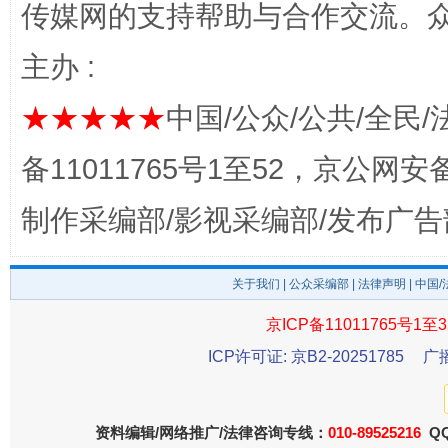
传媒网的支持帮助与合作交流。
主办 :
完善运行机制助力责任有效落实
一纸欠条
★★★★★
中国/公众/公共/全民/
备11011765号1至52，京公网安备：
制作采编部/影视采编部/发布广告
关于我们
|
公众采编部
|
法律声明
| 中国
京ICP备11011765号1至3
东山县通报“牛蛙产品抗生素超标问题”
法
ICP许可证: 京B2-20251785
广
资料编辑/网络推广/法律咨询专线：
010-89525216
QQ