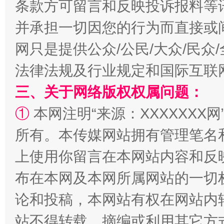
条款方可留言和反映投诉报料等
全民健身五年计划来了！等你上场
并承担一切因您的行为而直接或
网只是提供公众/公民/大众/民
法律法规及行业规定和国际互联
三、关于网络版权权属问题：
①
本网注明“来源：XXXXXXX网
所有。本传媒网站拥有管理笔名
阿坝州三大球赛在茂县开幕
规模最
上使用你留言在本网站内容和反
布在本网及本网所属网站的一切
论和投稿，本网站有权在网站内
站不得转载、摘编或利用其它方