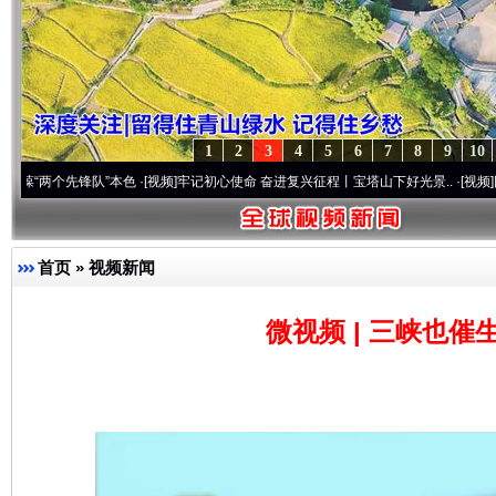
1
2
3
4
5
6
7
8
9
10
先锋队”本色
·[视频]
牢记初心使命 奋进复兴征程丨宝塔山下好光景..
·[视频]
因党而生 为
首页
»
视频新闻
微视频 | 三峡也