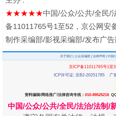
主办 :
★★★★★
中国/公众/公共/全民/
完善运行机制助力责任有效落实
一纸欠条
备11011765号1至52，京公网安备：
制作采编部/影视采编部/发布广告
关于我们
|
公众采编部
|
法律声明
| 中国
京ICP备11011765号1至3
ICP许可证: 京B2-20251785
广
东山县通报“牛蛙产品抗生素超标问题”
法
资料编辑/网络推广/法律咨询专线：
010-89525216
QQ
中国/公众/公共/全民/法治/法