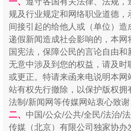
一、
遵守各国有关法律、法规，
规及行业规定和网络职业道德，
间接引起的给他人或（单位）造
递假新闻造成社会影响的，本网
千年窑火 生生不息
一
国宪法，保障公民的言论自由和
无意中涉及到您的权益，请及时
或更正。特请来函来电说明本网
站有权先行撤除，以保护版权拥有者
法制/新闻网等传媒网站衷心致谢
二、
中国/公众/公共/全民/法治
揭开“小金库”的免责幌子
传媒（北京）有限公司独家协办