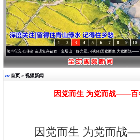
1
2
3
4
5
6
7
8
9
10
初心使命 奋进复兴征程丨宝塔山下好光景..
·[视频]
因党而生 为党而战——百年“纪”事⑧
首页
»
视频新闻
因党而生 为党而战——百
因党而生 为党而战——