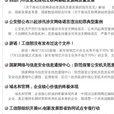
四部门印发意见推动互联网基础资源高质量发展
《关于推动互联网基础资源高质量发展的指导意见》解读 近
办、国家发展改革委、国家数据局联合印发《关于推动互联网基础资源高质
公安部公布25起涉汛涉灾网络谣言违法犯罪典型案例
公安机关严厉打击编造传播涉汛等涉灾网络谣言，公布25起典型
期，个别网民为牟取私利，恶意编造传播涉汛等涉灾网络谣言，严重干扰防
辟谣！工信部没有发布过这个文件！
辟谣！网传"7月1日新规：新车智驾芯片自主化率不低于70%"
《7月1日新规正式落地！新车智驾芯片自主化率不低于70%》的文章。文中
国家网络与信息安全信息通报中心：防范假冒公安机关恶
国家网络与信息安全信息通报中心：防范假冒公安机关恶意应
安全信息通报中心通报，监测发现，近日一款伪装成中国公安机关对外提供
域名和官网，企业核心价值的终极体现
域名和官网，企业核心价值的终极体现作者：中国法治新闻网总编
完善运行机制助力责任有效落实
一纸欠条
企业、真正懂得长期经营和布局长远未来的企业，都清楚一个具有战略眼光
工信部组织开展6G创新发展部省协同试点专项行动