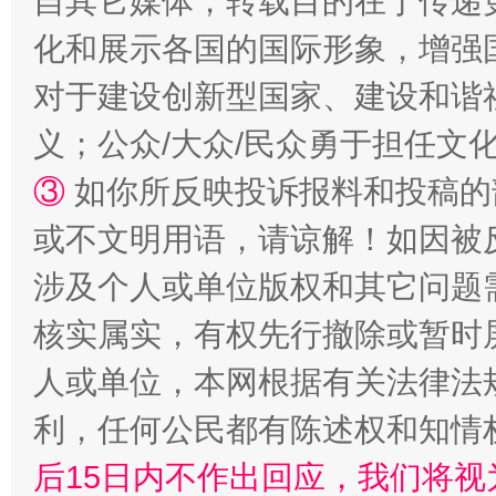
自其它媒体，转载目的在于传递
化和展示各国的国际形象，增强
对于建设创新型国家、建设和谐
“蜀中异人”王建安的艺术幻境
义；公众/大众/民众勇于担任文
③
如你所反映投诉报料和投稿的
或不文明用语，请谅解！如因被
涉及个人或单位版权和其它问题
核实属实，有权先行撤除或暂时
人或单位，本网根据有关法律法
完善运行机制助力责任有效落实
一纸欠条
利，任何公民都有陈述权和知情
后15日内不作出回应，我们将视