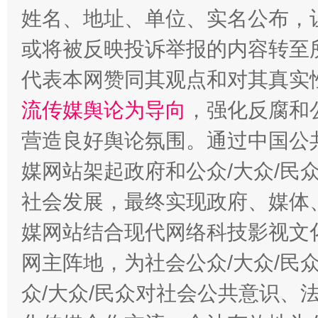
姓名、地址、单位、实名公布，让
或将被反映投诉举报的内容转至
代表本网赞同其观点和对其真实
流传媒舆论为导向
，强化反腐和
东山县通报“牛蛙产品抗生素超标问题”
法
营造良好舆论氛围。通过中国公共
媒网站架起政府和公众/大众/民
社会发展，最终实现政府、媒体、
媒网站结合现代网络科技影视文
网主阵地，为社会公众/大众/民
众/大众/民众对社会公共意识、
千年窑火 生生不息
一