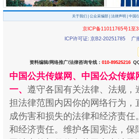
千年窑火 生生不息
一
关于我们
|
公众采编部
|
法律声明
| 中国
京ICP备11011765号1至3
ICP许可证: 京B2-20251785
广
资料编辑/网络推广/法律咨询专线：
010-89525216
QQ
中国公共传媒网、中国公众传媒
一、
遵守各国有关法律、法规，
揭开“小金库”的免责幌子
担法律范围内因你的网络行为，
成伤害和损失的法律和经济责任
和经济责任。维护各国宪法，保