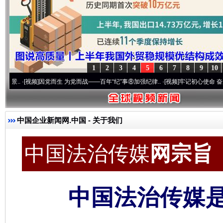
1
2
3
4
5
6
7
8
9
10
频]
因党而生 为党而战——百年“纪”事⑧加强纪律..
·[视频]
牢记初心使命 奋进复兴征程丨“
中国企业新闻网.中国
- 关于我们
中国法治传媒
网宗旨 c
中国法治传媒