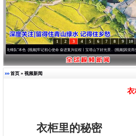
1
2
3
4
5
6
7
8
9
10
本色
·[视频]
牢记初心使命 奋进复兴征程丨宝塔山下好光景..
·[视频]
因党而生 为党而战—
首页
»
视频新闻
衣
衣柜里的秘密