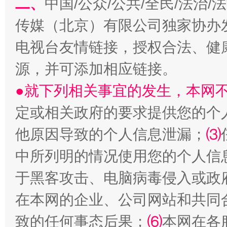
二、
中国/公众/公共/全民/法治
传媒（北京）有限公司独家协办
电视台友情链接，授权合法、健
源，并可添加相应链接。
●就下列相关事宜的发生，本网
受贿1.44亿！段成刚被判无期
从幼儿
定或相关政府的要求提供您的个
他原因导致的个人信息泄漏；
⑶
中所列明的情况使用您的个人信
于黑客攻击、电脑病毒侵入或政
在本网的企业、公司网站和共同
致的任何事态后果；
⑹
本网在各