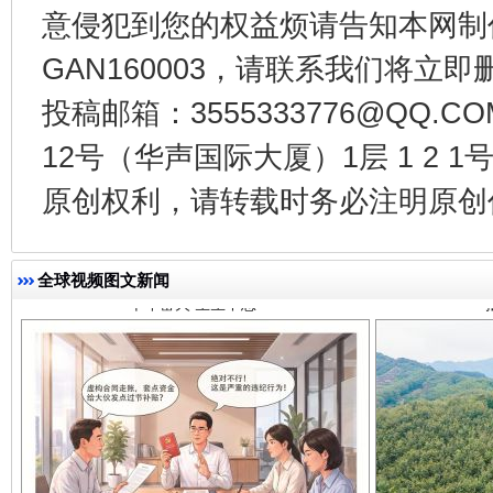
意侵犯到您的权益烦请告知本网制作采编
GAN160003，请联系我们将立即删
投稿邮箱：3555333776@QQ
12号（华声国际大厦）1层 1 2
千年窑火 生生不息
一
原创权利，请转载时务必注明原创作
全球视频图文新闻
揭开“小金库”的免责幌子