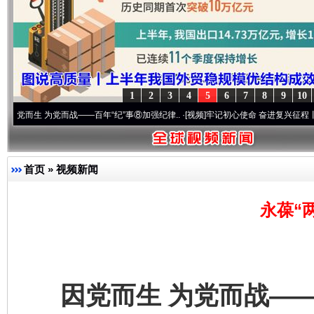
1
2
3
4
5
6
7
8
9
10
 为党而战——百年“纪”事⑧加强纪律..
·[视频]
牢记初心使命 奋进复兴征程丨“转折之城”激
首页
»
视频新闻
永葆“
因党而生 为党而战——