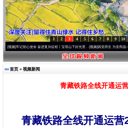
1
2
3
4
5
6
7
8
9
10
牢记初心使命 奋进复兴征程丨宝塔山下好光景..
·[视频]
因党而生 为党而战——百年“纪”
首页
»
视频新闻
青藏铁路全线开通运营
青藏铁路全线开通运营2