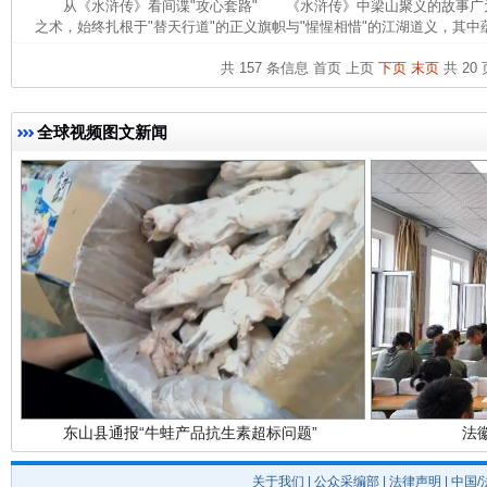
从《水浒传》看间谍"攻心套路" 《水浒传》中梁山聚义的故事广
之术，始终扎根于"替天行道"的正义旗帜与"惺惺相惜"的江湖道义，其中蕴
共 157 条信息
首页
上页
下页
末页
共 20 
完善运行机制助力责任有效落实
一纸欠条
全球视频图文新闻
东山县通报“牛蛙产品抗生素超标问题”
法
关于我们
|
公众采编部
|
法律声明
| 中国