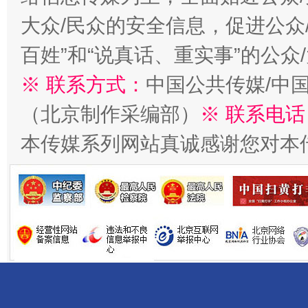
大众/民众的安全信息，促进公众
百姓”和“说真话、重实事”的公众
※ 联系方式：
中国公共传媒/中
（北京制作采编部）
※ 联系电话
千年窑火 生生不息
一
本传媒系列网站真诚感谢您对本
揭开“小金库”的免责幌子