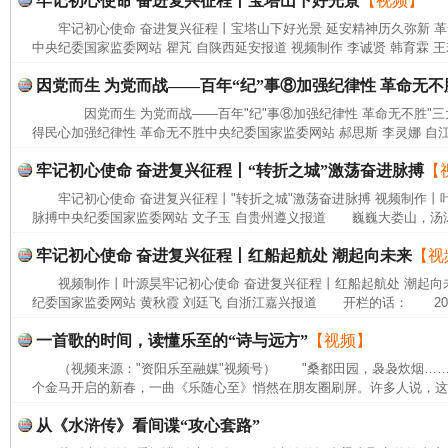
牢记初心使命 奋进复兴征程丨宝塔山下好光景
【视频】
牢记初心使命 奋进复兴征程丨宝塔山下好光景 延安精神历久弥新 
中央纪委国家监委网站 瞿芃 自陕西延安报道 视频制作 李诚贤 韩育霖 王
因党而生 为党而战——百年“纪”事⑧加强纪律性 革命无不
因党而生 为党而战——百年"纪"事⑧加强纪律性 革命无不胜"三
得民心加强纪律性 革命无不胜中央纪委国家监委网站 郝思斯 李灵娜 自江
牢记初心使命 奋进复兴征程丨“转折之城”激荡奋进脉搏
【
牢记初心使命 奋进复兴征程丨"转折之城"激荡奋进脉搏 视频制作丨叶
脉搏中央纪委国家监委网站 文子玉 自贵州遵义报道 巍巍大娄山，汤汤
牢记初心使命 奋进复兴征程丨红船起航处 潮起向未来
【视
视频制作丨叶源昊牢记初心使命 奋进复兴征程丨红船起航处 潮起向
纪委国家监委网站 黄秋霞 刘廷飞 自浙江嘉兴报道 开栏的话： 202
一首歌的时间，读懂乐至的“诗与远方”
【视频】
（视频来源："资阳乐至融媒"视频号） "桑都田园，袅袅炊烟…
个金马开启的新春，一曲《乐随心至》悄然在朋友圈刷屏。许多人说，这首
从《水浒传》看间谍“攻心套路”