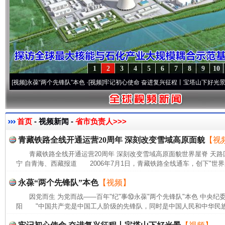
1
2
3
4
5
6
7
8
9
10
]
永葆“两个先锋队”本色
·[视频]
牢记初心使命 奋进复兴征程丨宝塔山下好光景..
·[视频]
首页
- 视频新闻 -
省市负责人>>>
青藏铁路全线开通运营20周年 深刻改变雪域高原面貌
【视
青藏铁路全线开通运营20周年 深刻改变雪域高原面貌世界屋脊 天路
宁 自青海、西藏报道 2006年7月1日，青藏铁路全线通车，创下"世界
永葆“两个先锋队”本色
【视频】
因党而生 为党而战——百年"纪"事⑩永葆"两个先锋队"本色 中央纪
阳 "中国共产党是中国工人阶级的先锋队，同时是中国人民和中华民族的