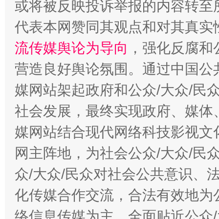
或将被反映投诉举报的内容转至
代表本网赞同其观点和对其真实
完善运行机制助力责任有效落实
一纸欠条
流传媒舆论为导向
，强化反腐和
营造良好舆论氛围。通过中国公共
媒网站架起政府和公众/大众/民
社会发展，最终实现政府、媒体、
媒网站结合现代网络科技影视文
网主阵地，为社会公众/大众/民
东山县通报“牛蛙产品抗生素超标问题”
法
众/大众/民众对社会公共意识、
化传媒合作交流，合法有效地为公
络信息传媒为主，全面贴近公众/