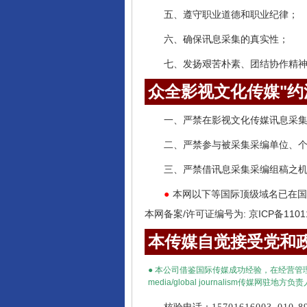
五、遵守职业道德和职业纪律；
六、确保讯息采集的真实性；
七、发扬艰苦朴素、团结协作精
众全影视文化传媒"约
一、严禁在影视文化传媒讯息采
二、严禁参与被采集采编单位、
三、严禁借讯息采集采编组稿之
本网以下等国际顶级域名已在国
●
本网备案/许可证编号为: 京ICP备1101
本传媒自觉接受党和政
●
本公司借鉴国际传媒成功经验，在经营管
media
/
global journalism
传媒网驻地方负责