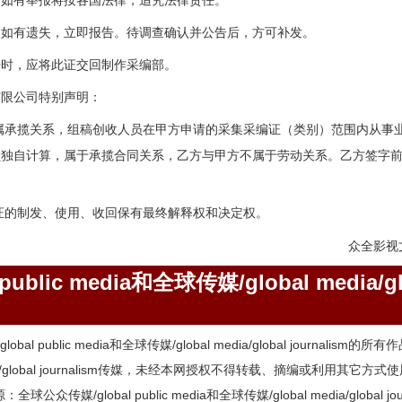
，如有举报将按各国法律，追究法律责任。
，如有遗失，立即报告。待调查确认并公告后，方可补发。
开时，应将此证交回制作采编部。
有限公司特别声明：
属承揽关系，组稿创收人员在甲方申请的采集采编证（类别）范围内从事
员独自计算，属于承揽合同关系，乙方与甲方不属于劳动关系。乙方签字
证的制发、使用、收回保有最终解释权和决定权。
众全影视
blic media和全球传媒/global media/gl
l public media和全球传媒/global media/global journalis
l media/global journalism传媒，未经本网授权不得转载、摘编或利
媒/global public media和全球传媒/global media/global