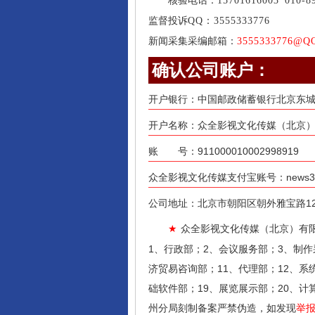
核验电话：
15701616003
010-8
监督投诉
QQ：3555333776
新闻采集采编邮箱：
3555333776@Q
确认公司账户：
开户银行：中国邮政储蓄银行北京东
开户名称：众全影视文化传媒（北京）
账 号：911000010002998919
众全影视文化传媒支付宝账号：news31@
公司地址：北京市朝阳区朝外雅宝路12号
众全影视文化传媒（北京）有
★
1、行政部；2、会议服务部；3、制作
济贸易咨询部；11、代理部；12、系
础软件部；19、展览展示部；20、计
州分局刻制备案严禁伪造，如发现
举