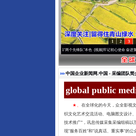
1
2
3
深刻改变雪域高原..
·[视频]
永葆“两个先锋队”本色
·[视频]
牢记初心使命 奋进复兴征程丨
中国企业新闻网.中国
-
采编团队简
global public me
在全球化的今天，众全影视文
★、
织文化艺术交流活动、电脑图文设计
技术推广"，讯息传媒采集采编组稿以
现"服务百姓"和"说真话、重实事"的公