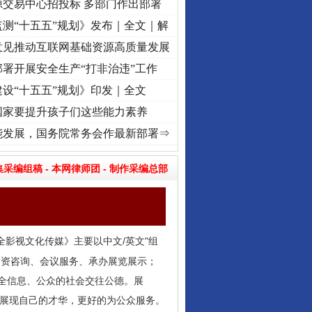
源交易中心招投标 多部门作出部署
测“十五五”规划》发布｜全文｜解
意见推动互联网基础资源高质量发展
署开展安全生产“打非治违”工作
设“十五五”规划》印发｜全文
国家要提升孩子们这些能力素养
使命 奋进复兴征程丨“转折之城”激荡..
·[视频]
牢记初心使命 奋进复兴征程丨红船起航处
能发展，国务院常务会作最新部署⇒
集采编组稿
-
本网律师团
-
制作采编总部
全影视文化传媒》主要以中文/英文"组
投资咨询、会议服务、承办展览展示；
安全信息、公众的社会交往公德。展
台展现自己的才华，更好的为公众服务。