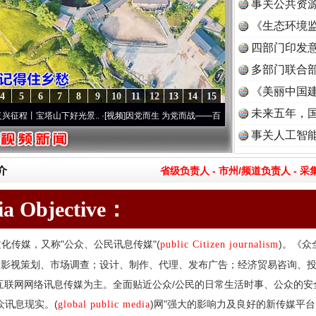
事关公共资
《生态环境监
读
四部门印发
多部门联合部
《美丽中国建
4
5
6
7
8
9
10
11
12
13
14
15
未来五年，
宝塔山下好光景..
·[视频]
因党而生 为党而战——百年“纪”事⑧加强纪律..
·[视频]
牢记初心
事关人工智
介
省级负责人
-
市州/频道负责人
-
采
dia Objective：
化传媒，又称"公众、公民讯息传媒"(
)。《众
public Citizen journalism
、影视策划、市场调查；设计、制作、代理、发布广告；经济贸易咨询、
互联网网络讯息传媒为主。全面贴近公众/公民的日常生活时事、公众的
众讯息现实。(
)网"强大的影响力及良好的新传媒平
global public media