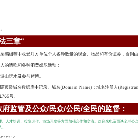
神。
法三章"
集采编组稿中收受对方单位个人各种数量的现金、物品和有价证券，否则
个人的请吃和各种消费娱乐活动；
机游山玩水及参与赌博。
际顶级域名数据库中记录。域名(
)：域名注册人(
Domain Name
Registra
1765号。
府监管及公众/民众/公民/全民的监督：
理、人才培训、投资运作、市场开发等方面加强合作和交流。欢迎来电及面谈全球公
人。