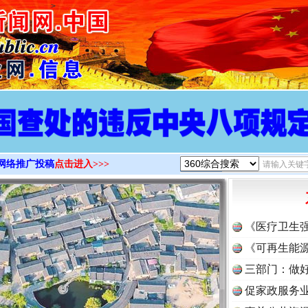
>
网络推广投稿
点击进入>>>
《医疗卫生
《可再生能源
三部门：做好
促家政服务业