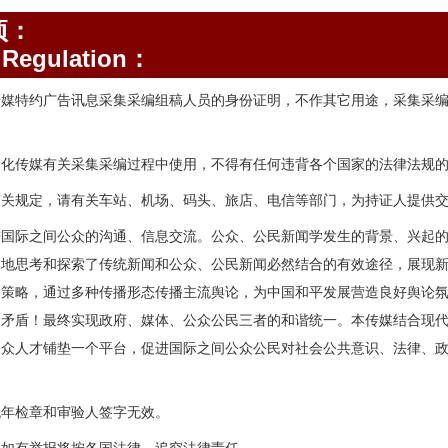
项：
Regulation：
传媒特约广告讯息采集采编组稿人员的身份证明，不作其它用途，采集采
。
文化传媒有关采集采编过程中使用，不得有任何违背各个国家的法律法规
有关规定，请有关车站、机场、码头、旅店、电信等部门，为持证人提供
进国际之间公众的沟通、信息交流。公众、公民新闻学发生的背景、兴起
次地思考和探索了传统新闻和公众、公民新闻必然结合的有效途径，展现
和策略，通过多种传播形态传播主流舆论，为中国和平发展营造良好舆论
会矛盾！最终实现政府、媒体、公众公民三者的和谐统一。本传媒结合现
公众人才铺垫一个平台，促进国际之间公众公民对社会公共意识、法律、
无年检章和审验人签字无效。