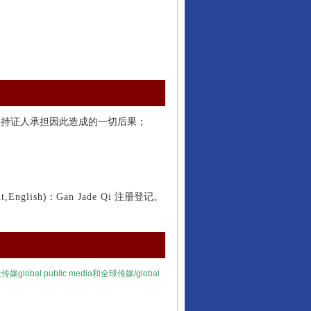
由持证人承担因此造成的一切后果；
)：
注册登记。
nt,English
Gan Jade Qi
众传媒
global public media
和全球传媒/
global