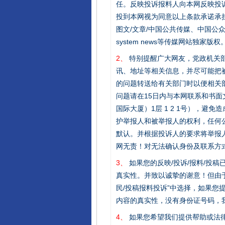
任。反映投诉报料人向本网反映投
投到本网视为同意以上条款承诺承担
图文/文章/中国公共传媒、中国公众传媒、中国
system news等传媒网站独
2、
特别提醒广大网友，党政机关部
讯、地址等相关信息，并尽可能把
的问题转送给有关部门时以便相关
问题请在15日内与本网联系和书
国际大厦）1层 1 2 1号），
护举报人和被举报人的权利，任何
默认。并根据投诉人的要求将举报
网无责！对无法确认身份及联系方
完善运行机制助力责任有效落
3、
如果您的反映/投诉/报料/投
真实性。并致以诚挚的谢意！但由于
民/投稿报料投诉”中选择，如果
内容的真实性，没有身份证号码，
4、
如果您希望我们提供帮助或法