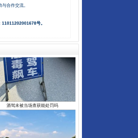
助与合作交流。
011202001678号。
酒驾未被当场查获能处罚吗