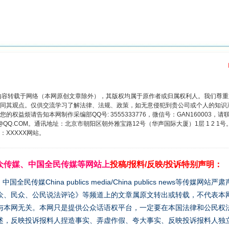
内容转载于网络（本网原创文章除外），其版权均属于原作者或归属权利人。我们尊
同其观点。仅供交流学习了解法律、法规、政策，如无意侵犯到贵公司或个人的知识
权益烦请告知本网制作采编部QQ号: 3555333776，微信号：GAN160003，请
3776@QQ.COM。通讯地址：北京市朝阳区朝外雅宝路12号（华声国际大厦）1层 1 
XXXXX网站。
众传媒、中国全民传媒等网站上
投稿/报料/反映/投诉特别声明：
媒China publics media/China publics news等传媒网
众、民众、公民说法评论》等频道上的文章属原文转出或转载，不代表本
与本网无关。本网只是提供公众话语权平台，一定要在本国法律和公民权
述，反映投诉报料人捏造事实、弄虚作假、夸大事实、反映投诉报料人独