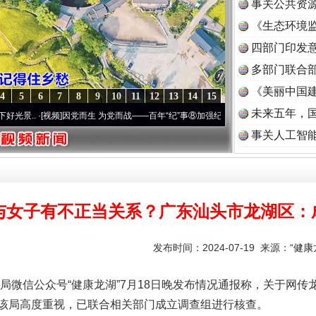
事关公共资
《生态环境监
读
四部门印发
多部门联合部
《美丽中国建
4
5
6
7
8
9
10
11
12
13
14
15
未来五年，
[视频]
因党而生 为党而战——百年“纪”事⑧加强纪律..
·[视频]
牢记初心使命 奋进复兴征程
事关人工智
与女子有不正当关系？广东汕头市龙湖区：
发布时间：2024-07-19 来源：
“健
信公众号“健康龙湖”7月18日晚发布情况通报称，关于网传
该局高度重视，已联合相关部门成立调查组进行核查。