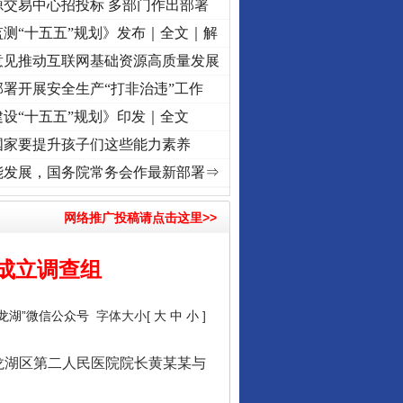
源交易中心招投标 多部门作出部署
测“十五五”规划》发布｜全文｜解
意见推动互联网基础资源高质量发展
署开展安全生产“打非治违”工作
设“十五五”规划》印发｜全文
国家要提升孩子们这些能力素养
丨“转折之城”激荡..
·[视频]
牢记初心使命 奋进复兴征程丨红船起航处 潮起..
·[视频]
一
能发展，国务院常务会作最新部署⇒
网络推广投稿请点击这里>>
成立调查组
康龙湖”微信公众号
字体大小[
大
中
小
]
龙湖区第二人民医院院长黄某某与