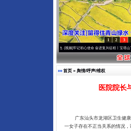
1
2
3
·[视频]
永葆“两个先锋队”本色
·[视频]
牢记初心使命 奋进复兴征程丨宝塔山下好光景..
·
首页
»
舆情/呼声/维权
医院院长
广东汕头市龙湖区卫生健康局微
一女子存在不正当关系的情况，