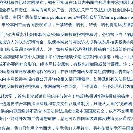
诉报料稿件已经本网发布，如有不实请在15日内书面告知理由并承担因此
全权法律责任，本网方可对外广告。党政机关部门/政法系统/社会团体/公
全民传媒China publics media/中国公众新闻China publics new
家版权。未经本网书面合同授权许可，严禁转载、转刊，转载、转刊将追诉法律
门/政法系统/社会团体/公众/公民反映投诉报料投稿时，必须留下自己
被投诉人的联系资料写全，以便本网及时与投诉人取得联系并核实投诉内
部门核实及调查被投诉人。注：如被反映投诉报料和投稿的全部或部份作
面文函加盖印章或个人加盖手印和身份证明快递北京制作采编部（地址：北
避免造成不必要的社会影响。经本网核实属实，有权先行撤除或暂时屏蔽。注
公民都有陈述权和知情权的权利，在收到告知函及本网短信或电话告知后1
人向本网投诉举报内容公开并转给相关部门和领导。如涉及到有关法律法
式的反映投诉报料投稿，本网保留不作回复、不作调查、不作处理和转发
实
一纸欠条伤亲情 巡回调解促和解..
稿已经发到，首先非常感谢您的信任与关注！您反映/投诉/报料/投稿的稿
选题要结合本国法律法规和有关文件及规章制度，只能从大量的“党政机关部
您提供的内容最终并不适合本国法律法规或涉及本国国家安全，或有不文明
我们不能对外发布广告请您谅解，您还可以向国家级媒体反映情况及通过
律咨询，我们只能尽全力而为，毕竟我们人手较少。另外传媒毕竟不是国