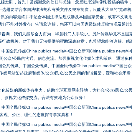
稿已经发到，首先非常感谢您的信任与关注！您反映/投诉/报料/投稿的稿
选题要结合本国法律法规和有关文件及规章制度，只能从大量的“党政机关部
您提供的内容最终并不适合本国法律法规或涉及本国国家安全，或有不文明
我们不能对外发布广告请您谅解，您还可以向国家级媒体反映情况及通过
律咨询，我们只能尽全力而为，毕竟我们人手较少。另外传媒毕竟不是国
级行政机关。对于我们无法提供的帮助深表歉意，也希望您能够谅解。感
hina publics media/中国公众新闻China publics news/中国法制
之间公众/公民的沟通、信息交流。加强影视文化传媒艺术和策略，通过多
、中国公众传媒、中国全民传媒China publics media/中国公众新闻Chi
以产业富民促振兴
tem news等传媒网站架起政府和媒体/公众/民众/公民之间的和谐桥梁，缓和
化传媒的新媒体有生力，借助全球互联网主阵地，为社会/公众/民众/公
策、影视文化传媒交流。合法有效地为公众服务！
hina publics media/中国公众新闻China publics news/中国法制
以客观、公正、理性的态度探寻事实真相！
hina publics media/中国公众新闻China publics news/中国法制
众/民众的日常生活事实，提供公众/大众/民众的安全信息，促进公众/大众