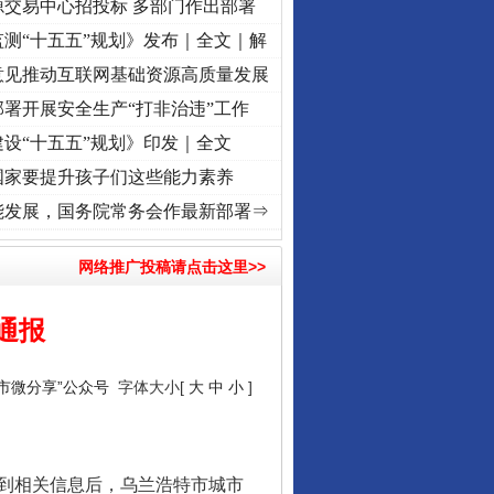
源交易中心招投标 多部门作出部署
测“十五五”规划》发布｜全文｜解
意见推动互联网基础资源高质量发展
署开展安全生产“打非治违”工作
设“十五五”规划》印发｜全文
国家要提升孩子们这些能力素养
丨红船起航处 潮起..
·[视频]
一首歌的时间，读懂乐至的“诗与远方”
·[视频]
从《水浒传》
能发展，国务院常务会作最新部署⇒
网络推广投稿请点击这里>>
通报
市微分享”公众号
字体大小[
大
中
小
]
注到相关信息后，乌兰浩特市城市