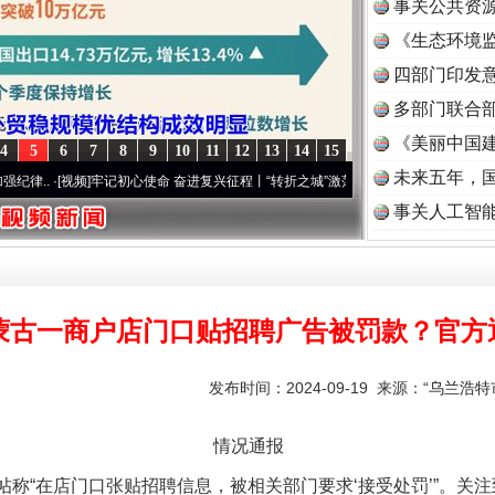
事关公共资
《生态环境监
读
四部门印发
多部门联合部
《美丽中国建
4
5
6
7
8
9
10
11
12
13
14
15
未来五年，
视频]
牢记初心使命 奋进复兴征程丨“转折之城”激荡..
·[视频]
牢记初心使命 奋进复兴征程
事关人工智
蒙古一商户店门口贴招聘广告被罚款？官方
发布时间：2024-09-19 来源：
“乌兰浩特
情况通报
帖称“在店门口张贴招聘信息，被相关部门要求‘接受处罚’”。关