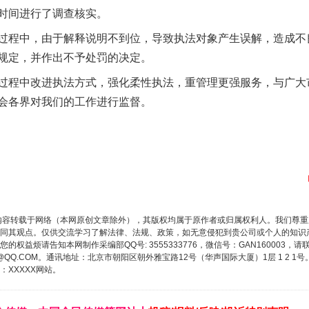
时间进行了调查核实。
程中，由于解释说明不到位，导致执法对象产生误解，造成不
规定，并作出不予处罚的决定。
程中改进执法方式，强化柔性执法，重管理更强服务，与广大
会各界对我们的工作进行监督。
内容转载于网络（本网原创文章除外），其版权均属于原作者或归属权利人。我们尊
实
一纸欠条伤亲情 巡回调解促和解..
同其观点。仅供交流学习了解法律、法规、政策，如无意侵犯到贵公司或个人的知识
权益烦请告知本网制作采编部QQ号: 3555333776，微信号：GAN160003，请
3776@QQ.COM。通讯地址：北京市朝阳区朝外雅宝路12号（华声国际大厦）1层 1 
XXXXX网站。