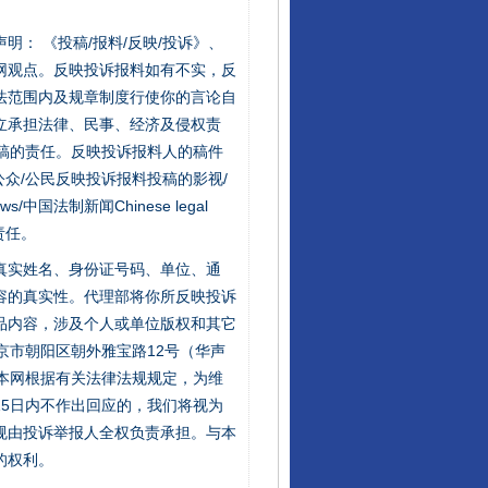
站严肃声明： 《投稿/报料/反映/投诉》、
网观点。反映投诉报料如有不实，反
法范围内及规章制度行使你的言论自
立承担法律、民事、经济及侵权责
稿的责任。反映投诉报料人的稿件
让核能赋能千行百业
众/公民反映投诉报料投稿的影视/
s/中国法制新闻Chinese legal
责任。
的真实姓名、身份证号码、单位、通
容的真实性。代理部将你所反映投诉
品内容，涉及个人或单位版权和其它
京市朝阳区朝外雅宝路12号（华声
：本网根据有关法律法规规定，为维
5日内不作出回应的，我们将视为
规由投诉举报人全权负责承担。与本
从数据变化看反腐深化
的权利。