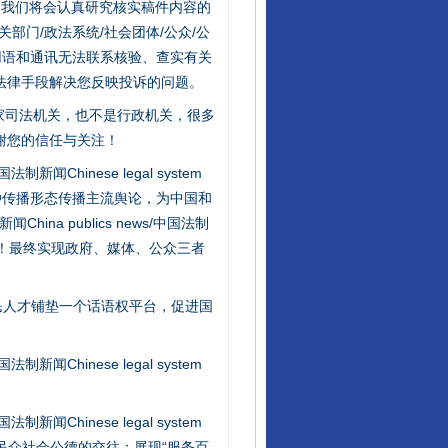
件，我们将会认真研究核实稿件内容的
门/政法系统/社会团体/公众/公
用语和通讯无法联系核验、查实有关
法律手段解决您反映投诉的问题。
家司法机关，也不是行政机关，很多
谢您的信任与关注！
新闻Chinese legal system
种传播形态传播主流舆论，为中国和
na publics news/中国法制
酒驾未被当场查获能处罚吗
社会矛盾！最终实现政府、媒体、公众三者
民人才铺垫一个话语权平台，促进国
新闻Chinese legal system
新闻Chinese legal system
/民众社会公德的交往；展现“服务百