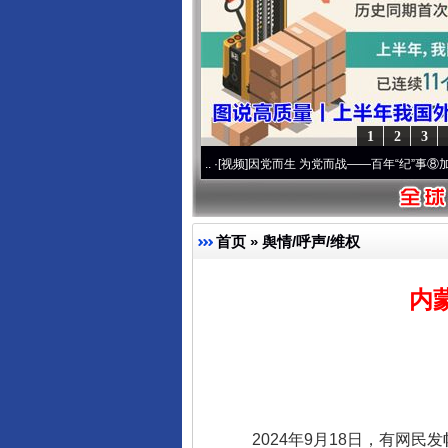
1
2
3
复兴征程丨宝塔山下好光景..
·[视频]
因党而生 为党而战——百年“纪”事⑧加强纪律..
·[
首页
»
舆情/呼声/维权
内
2024年9月18日，有网民发