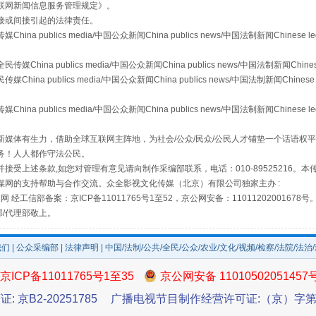
联网新闻信息服务管理规定
》。
接或间接引起的法律责任。
publics media/中国公众新闻China publics news/中国法制新闻Chinese l
a publics media/中国公众新闻China publics news/中国法制新闻Chinese
 publics media/中国公众新闻China publics news/中国法制新闻Chinese 
publics media/中国公众新闻China publics news/中国法制新闻Chinese l
媒体有生力，借助全球互联网主阵地，为社会/公众/民众/公民人才铺垫一个话语权平
如何以同查同治破解风腐交织难题
务！人人都作守法公民。
接受上述条款,如您对管理有意见请向制作采编部联系，电话：010-89525216。
媒网的支持帮助与合作交流。众全影视文化传媒（北京）有限公司独家主办 :
网 经工信部备案：京ICP备11011765号1至52，京公网安备：11011202001678号
部/代理部敬上。
我们
|
公众采编部
|
法律声明
| 中国/法制/公共/全民/公众/农业/文化/视频/检察/法院/法治
京ICP备11011765号1至35
京公网安备 11010502051457
证: 京B2-20251785
广播电视节目制作经营许可证:（京）字第3