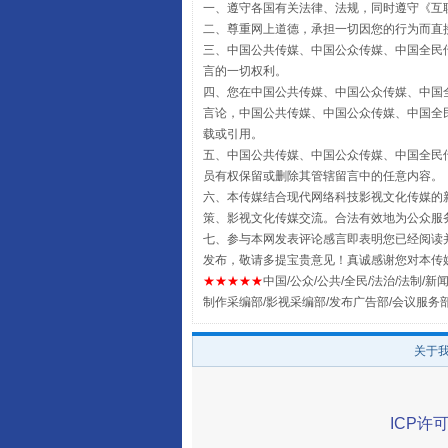
一、遵守各国有关法律、法规，同时遵守《
互
二、尊重网上道德，承担一切因您的行为而直
三、中国公共传媒、中国公众传媒、中国全民传媒China 
言的一切权利。
四、您在中国公共传媒、中国公众传媒、中国全民传媒Chin
言论，中国公共传媒、中国公众传媒、中国全民传媒China
载或引用。
五、中国公共传媒、中国公众传媒、中国全民传媒China 
员有权保留或删除其管辖留言中的任意内容。
六、本传媒结合现代网络科技影视文化传媒的新
扯下公款旅游的“隐身衣”
策、影视文化传媒交流。合法有效地为公众服
七、参与本网发表评论感言即表明您已经阅读并
发布，敬请多提宝贵意见！真诚感谢您对本传
★★★★★
中国/公众/公共/全民/法治/法制/新闻
制作采编部/影视采编部/发布广告部/会议服务
关于
ICP许可