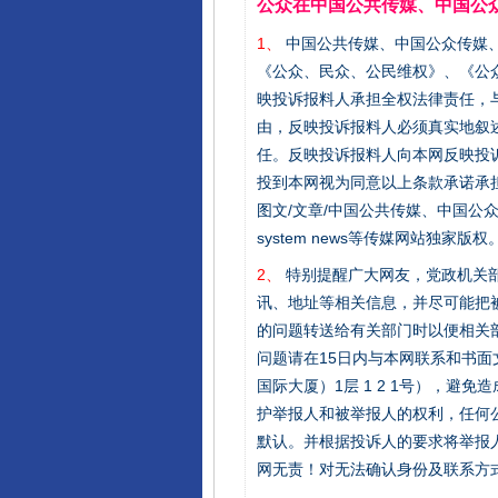
公众在中国公共传媒、中国公
1、
中国公共传媒、中国公众传媒、中国全民传
《公众、民众、公民维权》、《公
映投诉报料人承担全权法律责任，
由，反映投诉报料人必须真实地叙
任。反映投诉报料人向本网反映投
东山县通报“牛蛙产品抗生素超标问
投到本网视为同意以上条款承诺承担
图文/文章/中国公共传媒、中国公众传媒、中国
system news等传媒网站独
2、
特别提醒广大网友，党政机关部
讯、地址等相关信息，并尽可能把
的问题转送给有关部门时以便相关
问题请在15日内与本网联系和书
国际大厦）1层 1 2 1号），
护举报人和被举报人的权利，任何
默认。并根据投诉人的要求将举报
千年窑火 生生不息
网无责！对无法确认身份及联系方