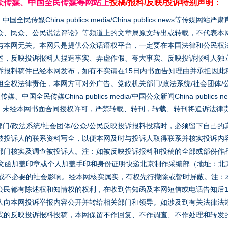
众传媒、中国全民传媒等网站上
投稿/报料/反映/投诉特别声明：
媒China publics media/China publics news等传媒网
众、民众、公民说法评论》等频道上的文章属原文转出或转载，不代表本
与本网无关。本网只是提供公众话语权平台，一定要在本国法律和公民权
述，反映投诉报料人捏造事实、弄虚作假、夸大事实、反映投诉报料人独
诉报料稿件已经本网发布，如有不实请在15日内书面告知理由并承担因此
题”
法徽映军营 权益有保障
全权法律责任，本网方可对外广告。党政机关部门/政法系统/社会团体/公
全民传媒China publics media/中国公众新闻China publics new
家版权。未经本网书面合同授权许可，严禁转载、转刊，转载、转刊将追诉法律
门/政法系统/社会团体/公众/公民反映投诉报料投稿时，必须留下自己
被投诉人的联系资料写全，以便本网及时与投诉人取得联系并核实投诉内
部门核实及调查被投诉人。注：如被反映投诉报料和投稿的全部或部份作
面文函加盖印章或个人加盖手印和身份证明快递北京制作采编部（地址：北
避免造成不必要的社会影响。经本网核实属实，有权先行撤除或暂时屏蔽。注
公民都有陈述权和知情权的权利，在收到告知函及本网短信或电话告知后1
人向本网投诉举报内容公开并转给相关部门和领导。如涉及到有关法律法
一批国家标准开始实施
式的反映投诉报料投稿，本网保留不作回复、不作调查、不作处理和转发