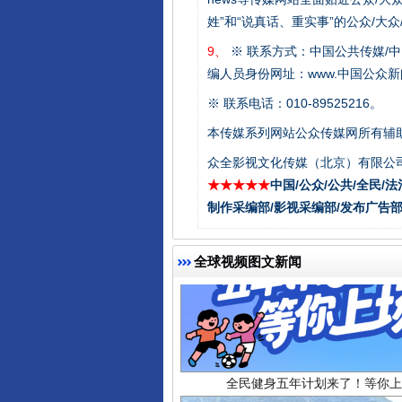
姓”和“说真话、重实事”的公众/大
受贿1.44亿！段成刚被判无期
9、
※ 联系方式：中国公共传媒/中
编人员身份网址：www.中国公众新闻
※ 联系电话：010-89525216。
本传媒系列网站公众传媒网所有辅
众全影视文化传媒（北京）有限公司
★★★★★
中国/公众/公共/全民/法
制作采编部/影视采编部/发布广告部
全球视频图文新闻
全民健身五年计划来了！等你上