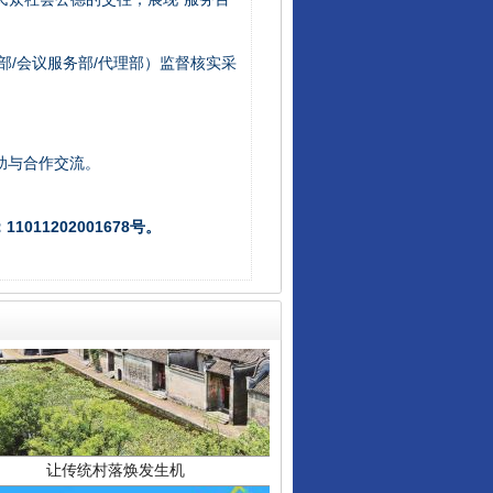
“后车司机肯定在骂我”
部/会议服务部/代理部）监督核实采
助与合作交流。
011202001678号。
让传统村落焕发生机