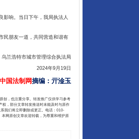
良影响。当日下午，我局执法人
市民朋友一道，共同营造和谐有
乌兰浩特市城市管理综合执法局
2024年9月19日
中国法制网
摘编
：
亓淦玉
重原创，也注重分享。转发推广仅供学习参考
行业协会接连发公告
产权，部分文章转发推送时未能及时与原作
联系我们将立即删除或更正。电话：010-
2 1号。本网原创文章欢迎转载，为尊重和维护原