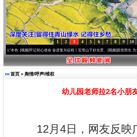
1
2
3
4
5
6
7
8
9
10
·[视频]
牢记初心使命 奋进复兴征程丨宝塔山下好光景..
·[视频]
因党而生 为党而战——百
首页
»
舆情/呼声/维权
幼儿园老师拉2名小朋
12月4日，网友反映