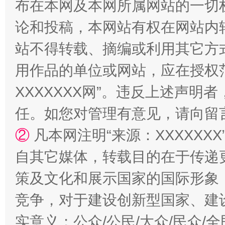
布在本网及本网所属网站的一切
论和投稿，本网站有权在网站内
国家大学科技园优化重塑工作
站不得转载、摘编或利用其它方
用作品的单位或网站，应在授权
XXXXXXX网”。违反上述声
任。如您对管理有意见，请向留
②
凡本网注明“来源：XXXXX
自其它媒体，转载目的在于传递
策及文化和展示国家的国际形象
扯下公款旅游的“隐身衣”
如何以同
竞争，对于建设创新型国家、建
实意义；公众/公民/大众/民众