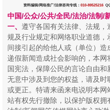
资料编辑/网络推广/法律咨询专线：
010-89525216
QQ
中国/公众/公共/全民/法治/法
一、
遵守各国有关法律、法规，
千年窑火 生生不息
一
规及行业规定和网络职业道德，
间接引起的给他人或（单位）造
递假新闻造成社会影响的，本网
国宪法，保障公民的言论自由和
无意中涉及到您的权益，请及时
或更正。特请来函来电说明本网
揭开“小金库”的免责幌子
站有权先行撤除，以保护版权拥有者