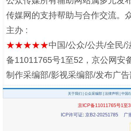
公众传媒所有辅助网站属多元发
完善运行机制助力责任有效落实
一纸欠条
传媒网的支持帮助与合作交流。
主办 :
★★★★★
中国/公众/公共/全民/
备11011765号1至52，京公网安备：
制作采编部/影视采编部/发布广告
东山县通报“牛蛙产品抗生素超标问题”
法
关于我们
|
公众采编部
|
法律声明
| 中国
京ICP备11011765号1至3
ICP许可证: 京B2-20251785
广