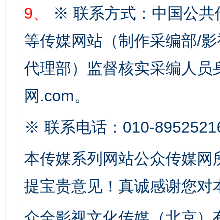
9、
※ 联系方式：中国公共
完善运行机制助力责任有效落实
一纸欠条
等传媒网站（制作采编部/影
代理部）监督核实采编人员身
网.com。
※ 联系电话：010-8952521
本传媒系列网站公众传媒网
东山县通报“牛蛙产品抗生素超标问题”
法
提宝贵意见！真诚感谢您对
众全影视文化传媒（北京）有