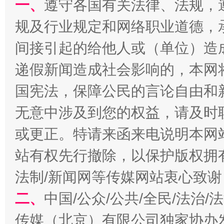
一、
遵守各国有关法律、法规，
规及行业规定和网络职业道德，
间接引起的给他人或（单位）造
递假新闻造成社会影响的，本网
千年窑火 生生不息
一
国宪法，保障公民的言论自由和
无意中涉及到您的权益，请及时
或更正。特请来函来电说明本网
站有权先行撤除，以保护版权拥有者
法制/新闻网等传媒网站衷心致谢
二、
中国/公众/公共/全民/法治
揭开“小金库”的免责幌子
传媒（北京）有限公司独家协办