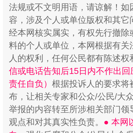
法规或不文明用语，请谅解！如
容，涉及个人或单位版权和其它
经本网核实属实，有权先行撤除
料的个人或单位，本网根据有关
人的权利，任何公民都有陈述权
“蜀中异人”王建安的艺术幻境
信或电话告知后15日内不作出
责任自负）
根据投诉人的要求将
布，让相关专家和公众/公民/大
举报的内容转至所涉相关部门领
观点和对其真实性负责。
● 本