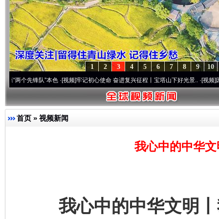
1
2
3
4
5
6
7
8
9
10
先锋队”本色
·[视频]
牢记初心使命 奋进复兴征程丨宝塔山下好光景..
·[视频]
因党而生 为
首页
»
视频新闻
我心中的中华文
我心中的中华文明丨我