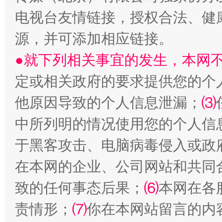
电视台友情链接，授权合法、健
源，并可添加相应链接。
●就下列相关事宜的发生，本网
定或相关政府的要求提供您的个
他原因导致的个人信息泄漏；
⑶
受贿1.44亿！段成刚被判无期
从幼儿
中所列明的情况使用您的个人信
于黑客攻击、电脑病毒侵入或政
在本网的企业、公司网站和共同
致的任何事态后果；
⑹
本网在各
责情形；
⑺
你在本网站留言的内