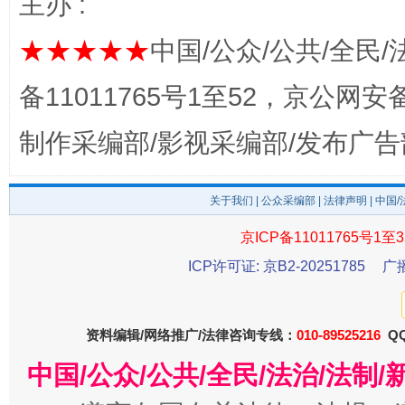
主办 :
★★★★★
中国/公众/公共/全民/
完善运行机制助力责任有效落实
一纸欠条
备11011765号1至52，京公网安备：
制作采编部/影视采编部/发布广告
关于我们
|
公众采编部
|
法律声明
| 中国
京ICP备11011765号1至3
ICP许可证: 京B2-20251785
广
东山县通报“牛蛙产品抗生素超标问题”
法
资料编辑/网络推广/法律咨询专线：
010-89525216
QQ
中国/公众/公共/全民/法治/法