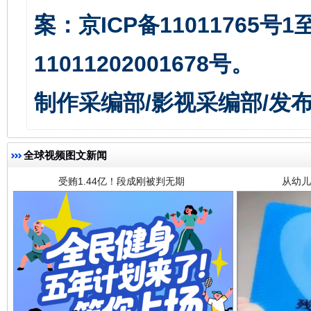
案：京ICP备11011765号
11011202001678号。
受贿1.44亿！段成刚被判无期
从幼儿
制作采编部/影视采编部/发
全球视频图文新闻
全民健身五年计划来了！等你上场