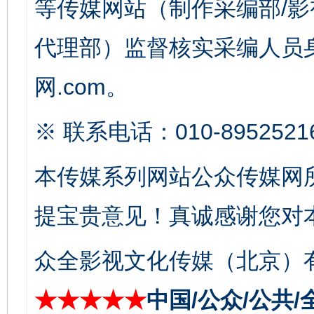
等传媒网站（制作采编部/影
千年窑火 生生不息
一
代理部）监督核实采编人员身
网.com。
※ 联系电话：010-8952521
本传媒系列网站公众传媒网
提宝贵意见！真诚感谢您对
揭开“小金库”的免责幌子
众全影视文化传媒（北京）有
★★★★★
中国/公众/公共/