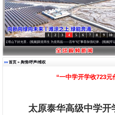
1
2
3
4
5
6
7
8
9
10
好光景..
·[视频]
因党而生 为党而战——百年“纪”事⑧加强纪律..
·[视频]
牢记初心使命 奋
首页
»
舆情/呼声/维权
“一中学开学收723
太原泰华高级中学开学收