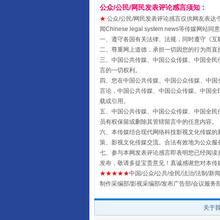
公众/公民/网民发表评论感言须知：
★
公众/公民/网民发表评论感言仅供网友表达个人看法
闻Chinese legal system new
一、遵守各国有关法律、法规，同时遵守《
互
二、尊重网上道德，承担一切因您的行为而直
镜头丨大暑三秋近
三、中国公共传媒、中国公众传媒、中国全民传媒China 
言的一切权利。
四、您在中国公共传媒、中国公众传媒、中国全民传媒Chin
言论，中国公共传媒、中国公众传媒、中国全民传媒China
载或引用。
五、中国公共传媒、中国公众传媒、中国全民传媒China 
员有权保留或删除其管辖留言中的任意内容。
六、本传媒结合现代网络科技影视文化传媒的新
策、影视文化传媒交流。合法有效地为公众服
七、参与本网发表评论感言即表明您已经阅读并
发布，敬请多提宝贵意见！真诚感谢您对本传
★★★★★
中国/公众/公共/全民/法治/法制/新闻
制作采编部/影视采编部/发布广告部/会议服务
如何以同查同治破解风腐交织难
关于