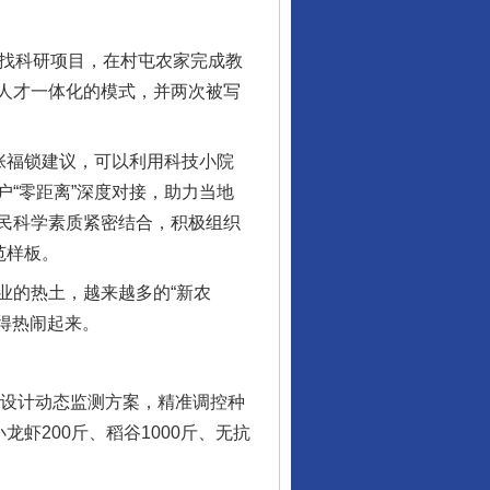
找科研项目，在村屯农家完成教
人才一体化的模式，并两次被写
揭开“小金库”的免责幌子
张福锁建议，可以利用科技小院
“零距离”深度对接，助力当地
民科学素质紧密结合，积极组织
范样板。
的热土，越来越多的“新农
得热闹起来。
设计动态监测方案，精准调控种
虾200斤、稻谷1000斤、无抗
受贿1.44亿！段成刚被判无期