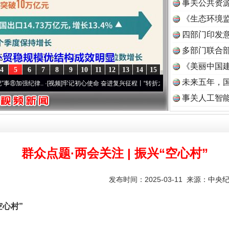
事关公共资
《生态环境监
读
四部门印发
多部门联合部
《美丽中国建
4
5
6
7
8
9
10
11
12
13
14
15
未来五年，
纪律..
·[视频]
牢记初心使命 奋进复兴征程丨“转折之城”激荡..
·[视频]
牢记初心使命 奋进
事关人工智
群众点题·两会关注 | 振兴“空心村”
发布时间：2025-03-11 来源：
中央
空心村”