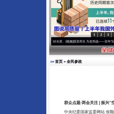
1
2
3
使命 奋进复兴征程丨宝塔山下好光景..
·[视频]
因党而生 为党而战——百年“纪”事⑧加强
首页
»
全民参政
群众点题·两会关注 | 振兴“
中央纪委国家监委网站 侯颗