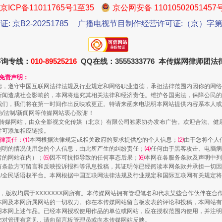
京ICP备11011765号1至35
京公网安备 11010502051457
证: 京B2-20251785
广播电视节目制作经营许可证:（京）字第3
咨询专线：
010-89525216
QQ在线：3555333776 本传媒网律师团
和免责声明：
德，遵守中国互联网法律法规及行业规定和网络职业道德，承担法律范围内因你的网络
新闻造成社会影响的，本网将追究其相关法律和经济责任。维护各国宪法，保障公民的
还老百姓一个明白家底
我们，我们将在第一时间作出反映或更正。特请来函来电说明本网站提供内容系本人或
治/法制/新闻网等传媒网站衷心致谢！
新闻网等传媒网站，由众全影视文化传媒（北京）有限公司独家协办发布广告。欢迎合法、
并可添加相应链接。
律责任：⑴
本网根据法律规定或相关政府的要求提供您的个人信息；
⑵
由于您将个人
列明的情况使用您的个人信息，由此所产生的纠纷责任；
⑷
任何由于黑客攻击、电脑病
者的网站在内）；
⑸
因不可抗拒导致的任何事态后果；
⑹
本网在各服务条款及声明中列
有条款方可留言和反映投诉报料等讯息投稿，其证明你已经阅读本网条款并承担一切因
民众/全民话语权平台。本网根据中国互联网法律法规及行业规定和国际互联网有关规定
作品，版权均属于XXXXXXX网所有。本传媒网站拥有管理笔名和代表某些合作伙伴在
本网及本网所属网站的一切权力。你在本传媒网站留言板发表的评论和投稿，本网站有
本网上述作品。已经本网授权使用作品的单位或网站，应在授权范围内使用，并注明“来
您对管理有意见，请向留言板管理员或向本传媒网站反映。