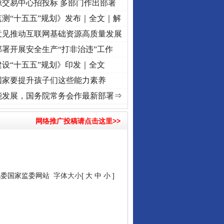
源交易中心招投标 多部门作出部署
测“十五五”规划》发布｜全文｜解
意见推动互联网基础资源高质量发展
署开展安全生产“打非治违”工作
设“十五五”规划》印发｜全文
国家要提升孩子们这些能力素养
复兴征程丨红船起航处 潮起..
·[视频]
一首歌的时间，读懂乐至的“诗与远方”
·[视频]
从
能发展，国务院常务会作最新部署⇒
网络推广投稿请点击这里>>
纪委国家监委网站
字体大小[
大
中
小
]