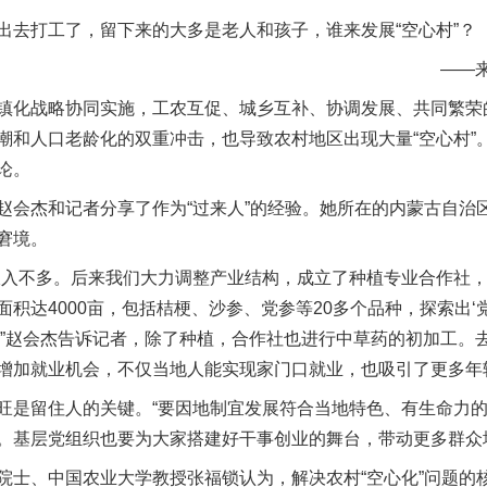
打工了，留下来的大多是老人和孩子，谁来发展“空心村”？
实
行业协会接连发公告
——来自
化战略协同实施，工农互促、城乡互补、协调发展、共同繁荣
潮和人口老龄化的双重冲击，也导致农村地区出现大量“空心村”。
论。
杰和记者分享了作为“过来人”的经验。她所在的内蒙古自治
窘境。
入不多。后来我们大力调整产业结构，成立了种植专业合作社，
积达4000亩，包括桔梗、沙参、党参等20多个品种，探索出‘党
。”赵会杰告诉记者，除了种植，合作社也进行中草药的初加工。
让核能赋能千行百业
增加就业机会，不仅当地人能实现家门口就业，也吸引了更多年
是留住人的关键。“要因地制宜发展符合当地特色、有生命力的
。基层党组织也要为大家搭建好干事创业的舞台，带动更多群众
、中国农业大学教授张福锁认为，解决农村“空心化”问题的