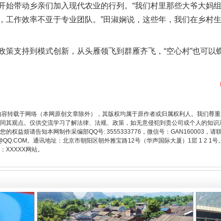
始带动乡亲们加入现代农业的行列。“我们村里那些大爷大妈组
，工作效率不亚于专业团队。”田淑娴说，这些年，我们在乡村
支持到模式创新，从头雁领飞到群雁齐飞，“空心村”也可以蝶变
“后车司机肯定在骂我”
内容转载于网络（本网原创文章除外），其版权均属于原作者或归属权利人。我们尊
同其观点。仅供交流学习了解法律、法规、政策，如无意侵犯到贵公司或个人的知识
权益烦请告知本网制作采编部QQ号: 3555333776，微信号：GAN160003，请
3776@QQ.COM。通讯地址：北京市朝阳区朝外雅宝路12号（华声国际大厦）1层 1 
XXXXX网站。