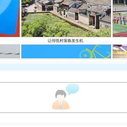
让传统村落焕发生机
走走走！国家喊你健身啦