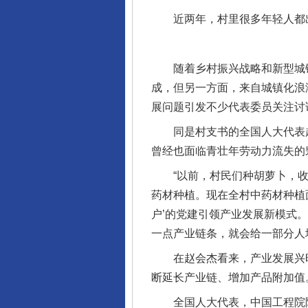
近两年，村里很多年轻人都出去
完善运行机制助力责任有效落
随着乡村振兴战略和新型城镇
成，但另一方面，来自城镇化浪
展问题引发不少代表委员关注讨
同是村支书的全国人大代表赵会
曾经也面临青壮年劳动力流失的
“以前，村民们种胡萝卜，收
药材种植。现在全村中药材种植面
户’的党建引领产业发展新模式
法徽映军营 权益有保障
一点产业链条，就会给一部分人
在赵会杰看来，产业发展兴旺
断延长产业链、增加产品附加值
全国人大代表，中国工程院院士