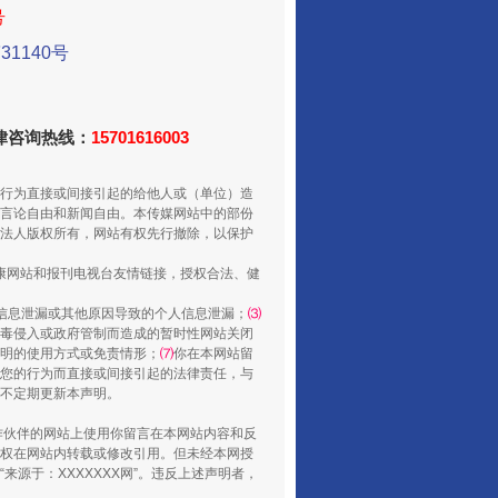
号
1140号
法律咨询热线：
15701616003
行为直接或间接引起的给他人或（单位）造
言论自由和新闻自由。本传媒网站中的部份
携手构建全球人工智能治理体系
法人版权所有，网站有权先行撤除，以保护
健康网站和报刊电视台友情链接，授权合法、健
信息泄漏或其他原因导致的个人信息泄漏；
⑶
毒侵入或政府管制而造成的暂时性网站关闭
明的使用方式或免责情形；
⑺
你在本网站留
您的行为而直接或间接引起的法律责任，与
将不定期更新本声明。
合作伙伴的网站上使用你留言在本网站内容和反
权在网站内转载或修改引用。但未经本网授
源于：XXXXXXX网”。违反上述声明者，