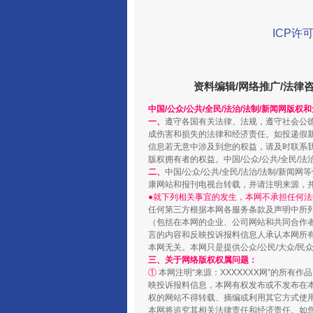
ICP许可
资料编辑/网络推广/法律
中国/公众/公共/全民/法治/法制/新闻网版权
一、
遵守各国有关法律、法规，遵守社会公
成伤害和损失的法律和经济责任。如投递假
一颗心始终滚烫
信息若无意中涉及到您的权益，请及时联系
版权拥有者的权益。中国/公众/公共/全民/法
二、
中国/公众/公共/全民/法治/法制/
康网站和报刊电视台转载，并请注明来源，
●就下列相关事宜的发生，本网不承担任何法
任何第三方根据本网各服务条款及声明中所
（包括在本网的企业、公司网站和共同合作
言的内容和反映投诉报料信息人承认本网所
本网无关。本网只是提供公众/公民/大众/
三、关于网络版权权属问题：
①
本网注明“来源：XXXXXXX网”的所有
映投诉报料信息，本网有权发布或不发布在
权的网站不得转载、摘编或利用其它方式使用
本网将追究其相关法律责任和经济责任。如