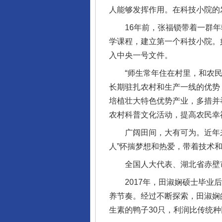
人能够发挥作用。在科技小院的
16年前，张福锁带着一群年
学课程，建立第一个科技小院。
入中央一号文件。
一批国家标准开始实施
“师生常年住在村里，和农民一
长期驻扎农村和生产一线的优势
培植壮大特色优势产业，多措并
农村科普文化活动，提高农民幸
广阔田间，大有可为。近年来
人”怀揣梦想和热爱，带着技术
全国人大代表、湖北省赤壁市
2017年，田淑娴硕士毕业后
养节奏。经过不断探索，田淑娴的
以产业富民促振兴
生素的鸭子30只，利润比传统种