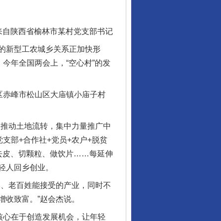
东山县通报“牛蛙产品抗生素超标问题”
陕西省榆林市某村党支部书记
的新型工农城乡关系正加快形
今年全国两会上，“空心村”的发
区赤峰市松山区大庙镇小庙子村
推动土地流转，集中力量推广中
支部+合作社+党员+农户+脱贫
去皮、切颗粒、做饮片……每延伸
千年窑火 生生不息
轻人回乡创业。
、老百姓能接受的产业，同时不
增收致富。”赵会杰说。
核心在于创造发展机会，让年轻