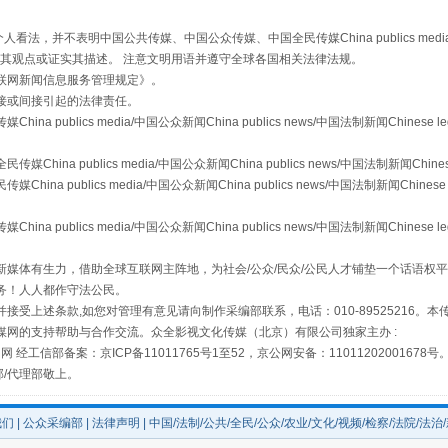
，并不表明中国公共传媒、中国公众传媒、中国全民传媒China publics media/中国公
s等传媒网站同意其观点或证实其描述。 注意文明用语并遵守全球各国相关法律法规。
联网新闻信息服务管理规定
》。
接或间接引起的法律责任。
山西：不断增强治理腐败综合效能
publics media/中国公众新闻China publics news/中国法制新闻Chinese l
a publics media/中国公众新闻China publics news/中国法制新闻Chinese
 publics media/中国公众新闻China publics news/中国法制新闻Chinese 
publics media/中国公众新闻China publics news/中国法制新闻Chinese l
媒体有生力，借助全球互联网主阵地，为社会/公众/民众/公民人才铺垫一个话语权平
务！人人都作守法公民。
接受上述条款,如您对管理有意见请向制作采编部联系，电话：010-89525216。
媒网的支持帮助与合作交流。众全影视文化传媒（北京）有限公司独家主办 :
网 经工信部备案：京ICP备11011765号1至52，京公网安备：11011202001678号
部/代理部敬上。
题
养老服务师职业资格制度暂行规定
我们
|
公众采编部
|
法律声明
| 中国/法制/公共/全民/公众/农业/文化/视频/检察/法院/法治