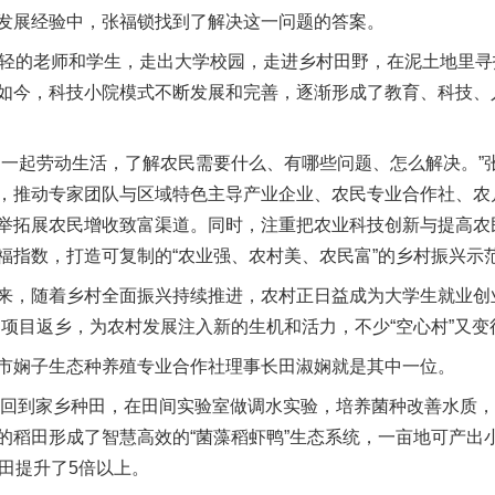
发展经验中，张福锁找到了解决这一问题的答案。
轻的老师和学生，走出大学校园，走进乡村田野，在泥土地里寻
如今，科技小院模式不断发展和完善，逐渐形成了教育、科技、
从数据变化看反腐深化
起劳动生活，了解农民需要什么、有哪些问题、怎么解决。”
，推动专家团队与区域特色主导产业企业、农民专业合作社、农户
举拓展农民增收致富渠道。同时，注重把农业科技创新与提高农
福指数，打造可复制的“农业强、农村美、农民富”的乡村振兴示
，随着乡村全面振兴持续推进，农村正日益成为大学生就业创业
和项目返乡，为农村发展注入新的生机和活力，不少“空心村”又变
娴子生态种养殖专业合作社理事长田淑娴就是其中一位。
回到家乡种田，在田间实验室做调水实验，培养菌种改善水质，
稻田形成了智慧高效的“菌藻稻虾鸭”生态系统，一亩地可产出小龙
酒驾未被当场查获能处罚吗
田提升了5倍以上。