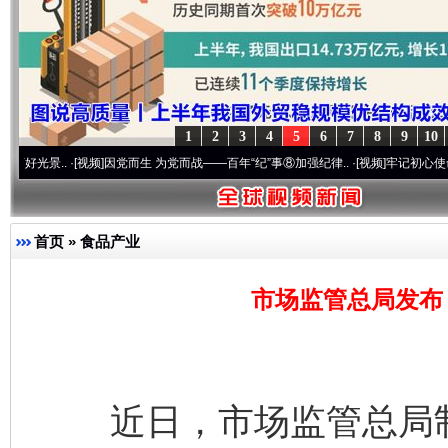
1
2
3
4
5
6
7
8
9
10
.
·[视频]
因党而生 为党而战——百年“纪”事⑧加强纪律..
·[视频]
牢记初心使命 奋进复兴
首页
»
食品产业
市场监管总局发布
近日，市场监管总局制