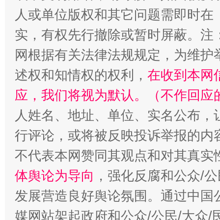
人或单位版权和其它问题需即时在
实，有权先行撤除或暂时屏蔽。注
网根据有关法律法规规定，为维护
述权和知情权的权利，
在收到本网
扯下公款旅游的“隐身衣”
如何以同
应，我们将视为默认。（不作回应
人姓名、地址、单位、实名公布，让
行评论，或将被反映投诉举报的内
不代表本网赞同其观点和对其真实
体舆论为导向
，强化反腐和公众/公
发展营造良好舆论氛围。通过中国公
“蜀中异人”王建安的艺术幻境
媒网站架起政府和公众/公民/大众