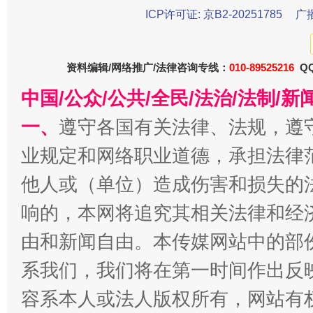
ICP许可证: 京B2-20251785
广
资料编辑/网络推广/法律咨询专线：
010-89525216
QQ
东山县通报“牛蛙产品抗生素超标问题”
法
中国/公众/公共/全民/法治/法制/
一、
遵守各国有关法律、法规，遵
业规定和网络职业道德，承担法律
他人或（单位）造成伤害和损失的
响的，本网将追究其相关法律和经
由和新闻自由。本传媒网站中的部
千年窑火 生生不息
一
系我们，我们将在第一时间作出反
容系本人或法人版权所有，网站有