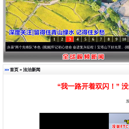
1
2
3
4
5
6
7
8
9
10
两个先锋队”本色
·[视频]
牢记初心使命 奋进复兴征程丨宝塔山下好光景..
·[视频]
因党而生
首页
»
法治新闻
“我一路开着双闪！” 
发