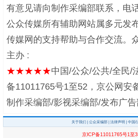
“蜀中异人”王建安的艺术幻境
有意见请向制作采编部联系，电话：0
公众传媒所有辅助网站属多元发
传媒网的支持帮助与合作交流。
主办 :
★★★★★
中国/公众/公共/全民/
备11011765号1至52，京公网安备：
完善运行机制助力责任有效落实
一纸欠条
制作采编部/影视采编部/发布广告
关于我们
|
公众采编部
|
法律声明
| 中国
京ICP备11011765号1至3