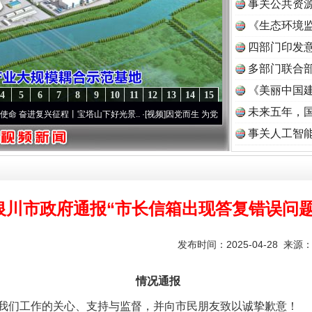
事关公共资
《生态环境监
读
四部门印发
多部门联合部
《美丽中国建
4
5
6
7
8
9
10
11
12
13
14
15
未来五年，
兴征程丨宝塔山下好光景..
·[视频]
因党而生 为党而战——百年“纪”事⑧加强纪律..
·[视
事关人工智
银川市政府通报“市长信箱出现答复错误问题
发布时间：2025-04-28 来源
情况通报
们工作的关心、支持与监督，并向市民朋友致以诚挚歉意！