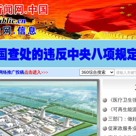
>
网络推广投稿
点击进入>>>
《医疗卫生
《可再生能源
三部门：做好
促家政服务业