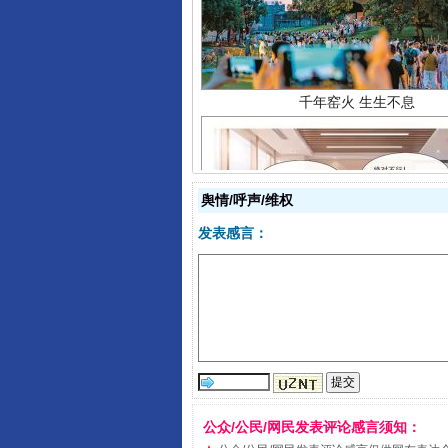
舆情/呼声/维权
发表感言：
揭开“小金库”的免责幌子
公众/公民/网民发表评论感言须知：