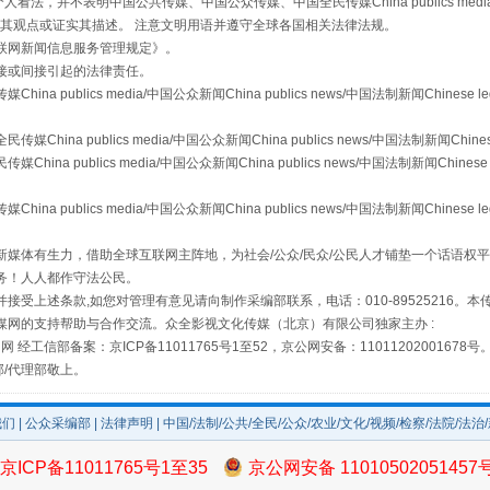
，并不表明中国公共传媒、中国公众传媒、中国全民传媒China publics media/中国公
s等传媒网站同意其观点或证实其描述。 注意文明用语并遵守全球各国相关法律法规。
联网新闻信息服务管理规定
》。
从幼儿园到大学，有这些资助
接或间接引起的法律责任。
publics media/中国公众新闻China publics news/中国法制新闻Chinese l
a publics media/中国公众新闻China publics news/中国法制新闻Chinese
 publics media/中国公众新闻China publics news/中国法制新闻Chinese 
publics media/中国公众新闻China publics news/中国法制新闻Chinese l
媒体有生力，借助全球互联网主阵地，为社会/公众/民众/公民人才铺垫一个话语权平
务！人人都作守法公民。
接受上述条款,如您对管理有意见请向制作采编部联系，电话：010-89525216。
媒网的支持帮助与合作交流。众全影视文化传媒（北京）有限公司独家主办 :
网 经工信部备案：京ICP备11011765号1至52，京公网安备：11011202001678号
场
事关残疾人未来5年
部/代理部敬上。
我们
|
公众采编部
|
法律声明
| 中国/法制/公共/全民/公众/农业/文化/视频/检察/法院/法治
京ICP备11011765号1至35
京公网安备 11010502051457