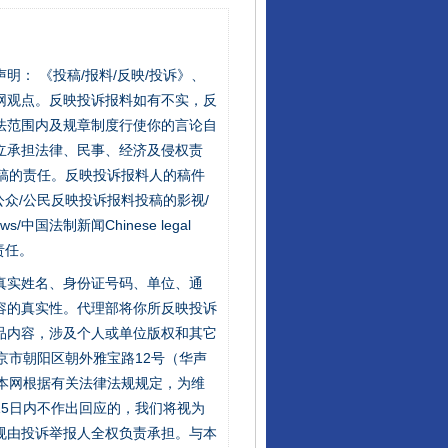
站严肃声明： 《投稿/报料/反映/投诉》、
网观点。反映投诉报料如有不实，反
法范围内及规章制度行使你的言论自
立承担法律、民事、经济及侵权责
稿的责任。反映投诉报料人的稿件
众/公民反映投诉报料投稿的影视/
s/中国法制新闻Chinese legal
责任。
的真实姓名、身份证号码、单位、通
容的真实性。代理部将你所反映投诉
品内容，涉及个人或单位版权和其它
京市朝阳区朝外雅宝路12号（华声
：本网根据有关法律法规规定，为维
5日内不作出回应的，我们将视为
规由投诉举报人全权负责承担。与本