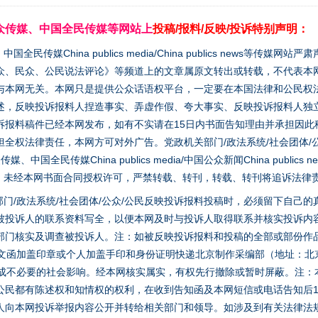
众传媒、中国全民传媒等网站上
投稿/报料/反映/投诉特别声明：
媒China publics media/China publics news等传媒网
众、民众、公民说法评论》等频道上的文章属原文转出或转载，不代表本
与本网无关。本网只是提供公众话语权平台，一定要在本国法律和公民权
述，反映投诉报料人捏造事实、弄虚作假、夸大事实、反映投诉报料人独
诉报料稿件已经本网发布，如有不实请在15日内书面告知理由并承担因此
全权法律责任，本网方可对外广告。党政机关部门/政法系统/社会团体/公
全民传媒China publics media/中国公众新闻China publics new
家版权。未经本网书面合同授权许可，严禁转载、转刊，转载、转刊将追诉法律
门/政法系统/社会团体/公众/公民反映投诉报料投稿时，必须留下自己
被投诉人的联系资料写全，以便本网及时与投诉人取得联系并核实投诉内
部门核实及调查被投诉人。注：如被反映投诉报料和投稿的全部或部份作
面文函加盖印章或个人加盖手印和身份证明快递北京制作采编部（地址：北
避免造成不必要的社会影响。经本网核实属实，有权先行撤除或暂时屏蔽。注
公民都有陈述权和知情权的权利，在收到告知函及本网短信或电话告知后1
人向本网投诉举报内容公开并转给相关部门和领导。如涉及到有关法律法