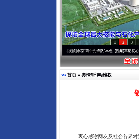
1
2
3
20周年 深刻改变雪域高原..
·[视频]
永葆“两个先锋队”本色
·[视频]
牢记初心使命 奋进复
首页
»
舆情/呼声/维权
衷心感谢网友及社会各界对我