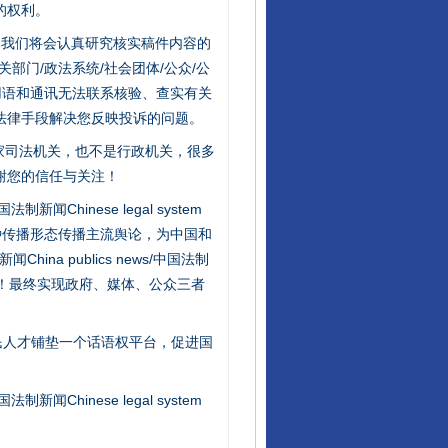
的权利。
件，我们将会认真研究核实稿件内容的
门/政法系统/社会团体/公众/公
用语和通讯无法联系核验、查实有关
法律手段解决您反映投诉的问题。
家司法机关，也不是行政机关，很多
谢您的信任与关注！
新闻Chinese legal system
种传播形态传播主流舆论，为中国和
na publics news/中国法制
社会矛盾！最终实现政府、媒体、公众三者
民人才铺垫一个话语权平台，促进国
行业协会接连发公告
新闻Chinese legal system