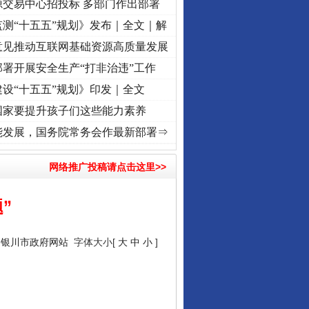
源交易中心招投标 多部门作出部署
测“十五五”规划》发布｜全文｜解
意见推动互联网基础资源高质量发展
署开展安全生产“打非治违”工作
设“十五五”规划》印发｜全文
国家要提升孩子们这些能力素养
频]
牢记初心使命 奋进复兴征程丨“转折之城”激荡..
·[视频]
牢记初心使命 奋进复兴征程丨
能发展，国务院常务会作最新部署⇒
网络推广投稿请点击这里>>
”
：
银川市政府网站
字体大小[
大
中
小
]