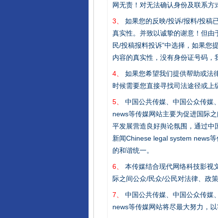
网无责！对无法确认身份及联系方
3、
如果您的反映/投诉/报料/投
真实性。并致以诚挚的谢意！但由于
民/投稿报料投诉”中选择，如果
内容的真实性，没有身份证号码，
4、
如果您希望我们提供帮助或法
时候需要您直接寻找司法途径或上
5、
中国公共传媒、中国公众传媒、中国全民传媒C
news等传媒网站主要为促进国际
平发展营造良好舆论氛围，通过中国公共传媒
新闻Chinese legal sys
的和谐统一。
6、
本传媒结合现代网络科技影视文
完善运行机制助力责任有效落
际之间公众/民众/公民对法律、政
7、
中国公共传媒、中国公众传媒、中国全民传媒C
news等传媒网站将尽最大努力，