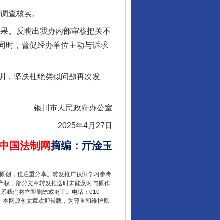
行调查核实。
结果。反映出我办内部审核把关不
同时，督促经办单位主动与诉求
训，坚决杜绝类似问题再次发
银川市人民政府办公室
2025年4月27日
中国法制网
摘编
：
亓淦玉
重原创，也注重分享。转发推广仅供学习参考
产权，部分文章转发推送时未能及时与原作
联系我们将立即删除或更正。电话：010-
2 1号。本网原创文章欢迎转载，为尊重和维护原