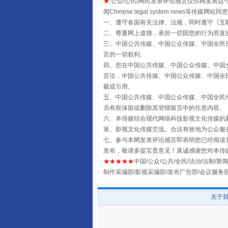
★
公众/公民/网民发表评论感言仅供网友表达个人看法
闻Chinese legal system new
一、遵守各国有关法律、法规，同时遵守《
互
受贿1.44亿！段成刚被判无期
二、尊重网上道德，承担一切因您的行为而直
三、中国公共传媒、中国公众传媒、中国全民传媒China 
言的一切权利。
四、您在中国公共传媒、中国公众传媒、中国全民传媒Chin
言论，中国公共传媒、中国公众传媒、中国全民传媒China
载或引用。
五、中国公共传媒、中国公众传媒、中国全民传媒China 
员有权保留或删除其管辖留言中的任意内容。
六、本传媒结合现代网络科技影视文化传媒的新
策、影视文化传媒交流。合法有效地为公众服
七、参与本网发表评论感言即表明您已经阅读并
发布，敬请多提宝贵意见！真诚感谢您对本传
★★★★★
中国/公众/公共/全民/法治/法制/新闻
全民健身五年计划来了！等你上
制作采编部/影视采编部/发布广告部/会议服务
关于