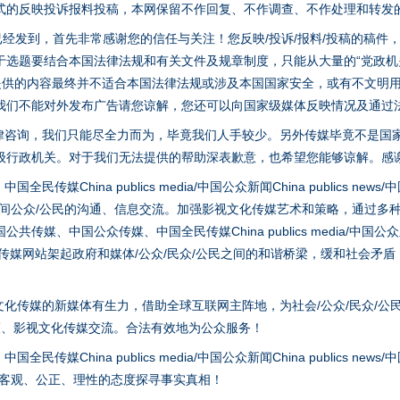
式的反映投诉报料投稿，本网保留不作回复、不作调查、不作处理和转发
稿已经发到，首先非常感谢您的信任与关注！您反映/投诉/报料/投稿的稿
选题要结合本国法律法规和有关文件及规章制度，只能从大量的“党政机关部
您提供的内容最终并不适合本国法律法规或涉及本国国家安全，或有不文明
我们不能对外发布广告请您谅解，您还可以向国家级媒体反映情况及通过
律咨询，我们只能尽全力而为，毕竟我们人手较少。另外传媒毕竟不是国
级行政机关。对于我们无法提供的帮助深表歉意，也希望您能够谅解。感
hina publics media/中国公众新闻China publics news/中国法制
之间公众/公民的沟通、信息交流。加强影视文化传媒艺术和策略，通过多
、中国公众传媒、中国全民传媒China publics media/中国公众新闻Chi
tem news等传媒网站架起政府和媒体/公众/民众/公民之间的和谐桥梁，缓和
化传媒的新媒体有生力，借助全球互联网主阵地，为社会/公众/民众/公
实
一纸欠条伤亲情 巡回调解促和解..
策、影视文化传媒交流。合法有效地为公众服务！
hina publics media/中国公众新闻China publics news/中国法制
以客观、公正、理性的态度探寻事实真相！