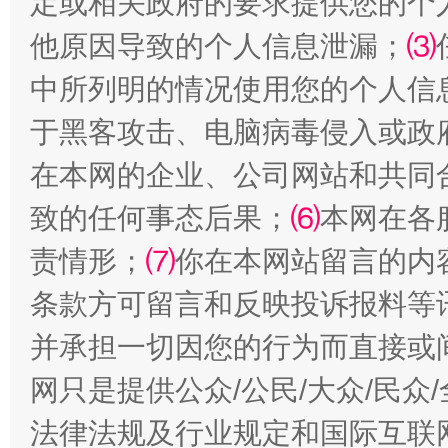
定或相关政府的要求提供您的个
他原因导致的个人信息泄漏；
⑶
受贿1.44亿！段成刚被判无期
从幼儿
中所列明的情况使用您的个人信
于黑客攻击、电脑病毒侵入或政
在本网的企业、公司网站和共同
致的任何事态后果；
⑹
本网在各
责情形；
⑺
你在本网站留言的内
条款方可留言和反映投诉报料等
并承担一切因您的行为而直接或
全民健身五年计划来了！等你上场
网只是提供公众/公民/大众/民
法律法规及行业规定和国际互联