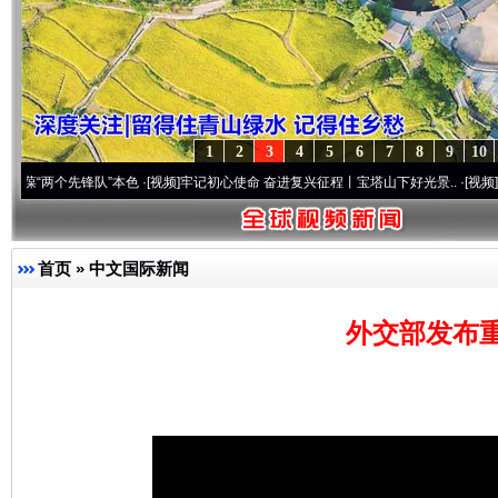
1
2
3
4
5
6
7
8
9
10
个先锋队”本色
·[视频]
牢记初心使命 奋进复兴征程丨宝塔山下好光景..
·[视频]
因党而生 
首页
»
中文国际新闻
外交部发布