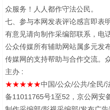
众服务！人人都作守法公民。
七、参与本网发表评论感言即表明
“蜀中异人”王建安的艺术幻境
有意见请向制作采编部联系，电话：0
公众传媒所有辅助网站属多元发
传媒网的支持帮助与合作交流。
主办 :
★★★★★
中国/公众/公共/全民/
完善运行机制助力责任有效落实
一纸欠条
备11011765号1至52，京公网安备：
制作采编部/影视采编部/发布广告