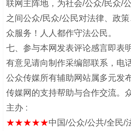
联网主阵地，为社会/公众/民众
之间公众/民众/公民对法律、政
千年窑火 生生不息
一
众服务！人人都作守法公民。
七、参与本网发表评论感言即表明
有意见请向制作采编部联系，电话：0
公众传媒所有辅助网站属多元发
传媒网的支持帮助与合作交流。
主办 :
揭开“小金库”的免责幌子
★★★★★
中国/公众/公共/全民/