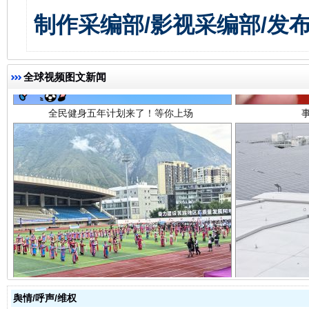
制作采编部/影视采编部/发
全民健身五年计划来了！等你上场
全球视频图文新闻
阿坝州三大球赛在茂县开幕
规模最
舆情/呼声/维权