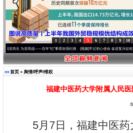
1
2
3
4
5
6
7
8
9
10
 为党而战——百年“纪”事⑧加强纪律..
·[视频]
牢记初心使命 奋进复兴征程丨“转折之城”
首页
»
舆情/呼声/维权
福建中医药大学附属人民医
发
5月7日，福建中医药大