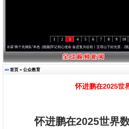
1
2
3
4
5
6
7
8
9
10
两个先锋队”本色
·[视频]
牢记初心使命 奋进复兴征程丨宝塔山下好光景..
·[视频]
因党而生
首页
»
公众教育
怀进鹏在2025
怀进鹏在2025世界数