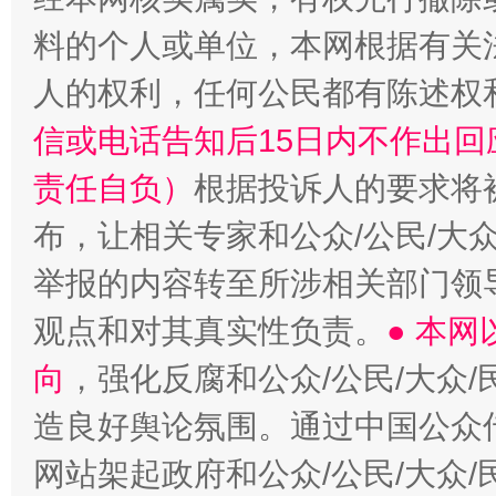
料的个人或单位，本网根据有关
人的权利，任何公民都有陈述权
信或电话告知后15日内不作出
“蜀中异人”王建安的艺术幻境
责任自负）
根据投诉人的要求将
布，让相关专家和公众/公民/大
举报的内容转至所涉相关部门领
观点和对其真实性负责。
● 本
向
，强化反腐和公众/公民/大众
造良好舆论氛围。通过中国公众传
网站架起政府和公众/公民/大众