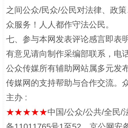
之间公众/民众/公民对法律、政
众服务！人人都作守法公民。
七、参与本网发表评论感言即表明
“蜀中异人”王建安的艺术幻境
有意见请向制作采编部联系，电话：0
公众传媒所有辅助网站属多元发
传媒网的支持帮助与合作交流。
主办 :
★★★★★
中国/公众/公共/全民/
备11011765号1至52，京公网安备：
完善运行机制助力责任有效落实
一纸欠条