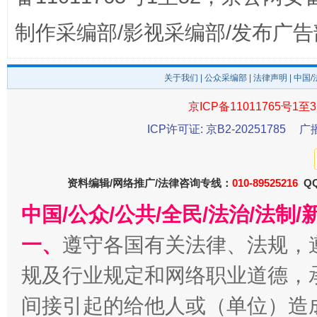
制作采编部/影视采编部/发布广告
关于我们
|
公众采编部
|
法律声明
| 中国
京ICP备11011765号1至3
ICP许可证: 京B2-20251785
广
东山县通报“牛蛙产品抗生素超标问题”
法
资料编辑/网络推广/法律咨询专线：
010-89525216
QQ
中国/公众/公共/全民/法治/法
一、
遵守各国有关法律、法规，
规及行业规定和网络职业道德，
间接引起的给他人或（单位）造