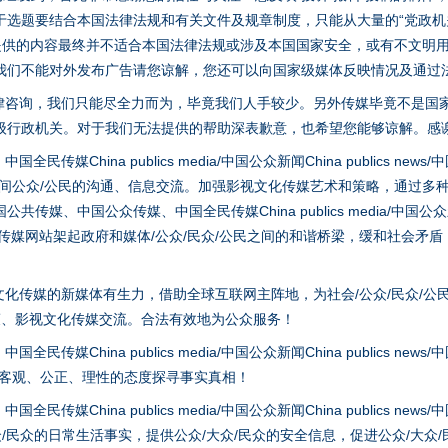
选题要结合本国法律法规和有关文件及规章制度，只能从大量的“党政机关部
您提供的内容最终并不适合本国法律法规或涉及本国国家安全，或有不文明
我们不能对外发布广告请您谅解，您还可以向国家级媒体反映情况及通过
律咨询，我们只能尽全力而为，毕竟我们人手较少。另外传媒毕竟不是国
级行政机关。对于我们无法提供的帮助深表歉意，也希望您能够谅解。感
hina publics media/中国公众新闻China publics news/中国法制
实
一纸欠条伤亲情 巡回调解促和解..
之间公众/公民的沟通、信息交流。加强影视文化传媒艺术和策略，通过多
、中国公众传媒、中国全民传媒China publics media/中国公众新闻Chi
tem news等传媒网站架起政府和媒体/公众/民众/公民之间的和谐桥梁，缓和
化传媒的新媒体有生力，借助全球互联网主阵地，为社会/公众/民众/公
策、影视文化传媒交流。合法有效地为公众服务！
hina publics media/中国公众新闻China publics news/中国法制
以客观、公正、理性的态度探寻事实真相！
hina publics media/中国公众新闻China publics news/中国法制
题”
法徽映军营 权益有保障
众/民众的日常生活事实，提供公众/大众/民众的安全信息，促进公众/大众