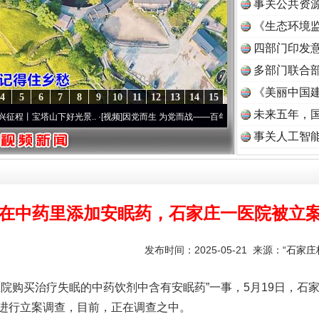
事关公共资
《生态环境监
读
四部门印发
多部门联合部
《美丽中国建
4
5
6
7
8
9
10
11
12
13
14
15
未来五年，
山下好光景..
·[视频]
因党而生 为党而战——百年“纪”事⑧加强纪律..
·[视频]
牢记初心使
事关人工智
在中药里添加安眠药，石家庄一医院被立
发布时间：2025-05-21 来源：
“石家庄
购买治疗失眠的中药饮剂中含有安眠药”一事，5月19日，石
进行立案调查，目前，正在调查之中。