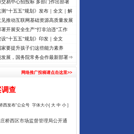
源交易中心招投标 多部门作出部署
测“十五五”规划》发布｜全文｜解
意见推动互联网基础资源高质量发展
署开展安全生产“打非治违”工作
设“十五五”规划》印发｜全文
国家要提升孩子们这些能力素养
命 奋进复兴征程丨“转折之城”激荡..
·[视频]
牢记初心使命 奋进复兴征程丨红船起航处 潮
能发展，国务院常务会作最新部署⇒
网络推广投稿请点击这里>>
案调查
桥西发布”公众号
字体大小[
大
中
小
]
家庄桥西区市场监督管理局公开通