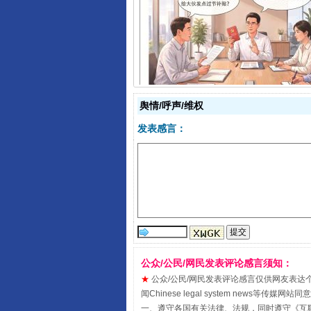
揭开“小金库”的免责幌子
舆情/呼声/维权
发表感言：
受贿1.44亿！段成刚被判无期
公众/公民/网民发表评论感言须知：
★
公众/公民/网民发表评论感言仅供网友表达个人看法
闻Chinese legal system new
一、遵守各国有关法律、法规，同时遵守《
互