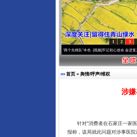
1
2
3
改变雪域高原..
·[视频]
永葆“两个先锋队”本色
·[视频]
牢记初心使命 奋进复兴征程丨宝塔
首页
»
舆情/呼声/维权
涉嫌
针对“消费者在石家庄一家医院
报称，该局就此问题对涉事医院