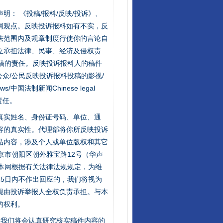
站严肃声明： 《投稿/报料/反映/投诉》、
网观点。反映投诉报料如有不实，反
法范围内及规章制度行使你的言论自
立承担法律、民事、经济及侵权责
稿的责任。反映投诉报料人的稿件
众/公民反映投诉报料投稿的影视/
s/中国法制新闻Chinese legal
责任。
的真实姓名、身份证号码、单位、通
容的真实性。代理部将你所反映投诉
品内容，涉及个人或单位版权和其它
京市朝阳区朝外雅宝路12号（华声
：本网根据有关法律法规规定，为维
5日内不作出回应的，我们将视为
规由投诉举报人全权负责承担。与本
的权利。
件，我们将会认真研究核实稿件内容的