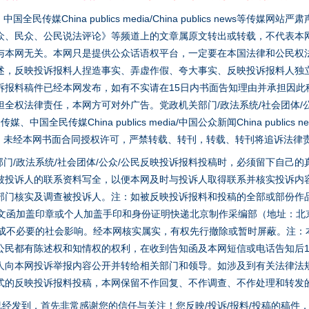
媒China publics media/China publics news等传媒网
众、民众、公民说法评论》等频道上的文章属原文转出或转载，不代表本
与本网无关。本网只是提供公众话语权平台，一定要在本国法律和公民权
述，反映投诉报料人捏造事实、弄虚作假、夸大事实、反映投诉报料人独
诉报料稿件已经本网发布，如有不实请在15日内书面告知理由并承担因此
全权法律责任，本网方可对外广告。党政机关部门/政法系统/社会团体/公
全民传媒China publics media/中国公众新闻China publics new
家版权。未经本网书面合同授权许可，严禁转载、转刊，转载、转刊将追诉法律
门/政法系统/社会团体/公众/公民反映投诉报料投稿时，必须留下自己
被投诉人的联系资料写全，以便本网及时与投诉人取得联系并核实投诉内
部门核实及调查被投诉人。注：如被反映投诉报料和投稿的全部或部份作
面文函加盖印章或个人加盖手印和身份证明快递北京制作采编部（地址：北
避免造成不必要的社会影响。经本网核实属实，有权先行撤除或暂时屏蔽。注
公民都有陈述权和知情权的权利，在收到告知函及本网短信或电话告知后1
人向本网投诉举报内容公开并转给相关部门和领导。如涉及到有关法律法
式的反映投诉报料投稿，本网保留不作回复、不作调查、不作处理和转发
稿已经发到，首先非常感谢您的信任与关注！您反映/投诉/报料/投稿的稿