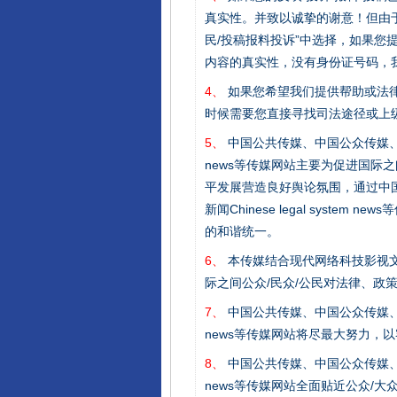
真实性。并致以诚挚的谢意！但由于
民/投稿报料投诉”中选择，如果
内容的真实性，没有身份证号码，
4、
如果您希望我们提供帮助或法
时候需要您直接寻找司法途径或上
5、
中国公共传媒、中国公众传媒、中国全民传媒C
完善运行机制助力责任有效落
news等传媒网站主要为促进国际
平发展营造良好舆论氛围，通过中国公共传媒
新闻Chinese legal sys
的和谐统一。
6、
本传媒结合现代网络科技影视文
际之间公众/民众/公民对法律、政
7、
中国公共传媒、中国公众传媒、中国全民传媒C
news等传媒网站将尽最大努力，
8、
中国公共传媒、中国公众传媒、中国全民传媒C
东山县通报“牛蛙产品抗生素超标问
news等传媒网站全面贴近公众/大