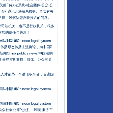
门/政法系统/社会团体/公众/公
用语和通讯无法联系核验、查实有关
法律手段解决您反映投诉的问题。
家司法机关，也不是行政机关，很多
谢您的信任与关注！
新闻Chinese legal system
行业协会接连发公告
种传播形态传播主流舆论，为中国和
na publics news/中国法制
社会矛盾！最终实现政府、媒体、公众三者
民人才铺垫一个话语权平台，促进国
新闻Chinese legal system
新闻Chinese legal system
让核能赋能千行百业
/民众社会公德的交往；展现“服务百