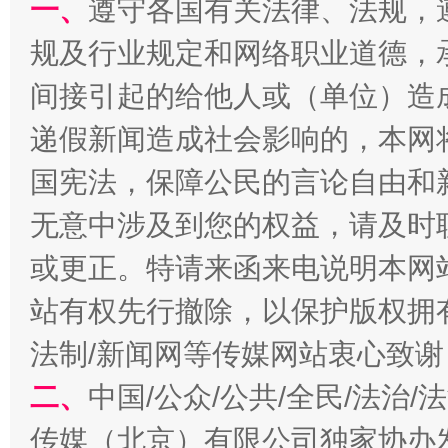
一、
遵守各国有关法律、法规，
规及行业规定和网络职业道德，
间接引起的给他人或（单位）造
递假新闻造成社会影响的，本网
揭开“小金库”的免责幌子
国宪法，保障公民的言论自由和
无意中涉及到您的权益，请及时
或更正。特请来函来电说明本网
站有权先行撤除，以保护版权拥有者
法制/新闻网等传媒网站衷心致谢
二、
中国/公众/公共/全民/法治
受贿1.44亿！段成刚被判无期
从幼儿
传媒（北京）有限公司独家协办