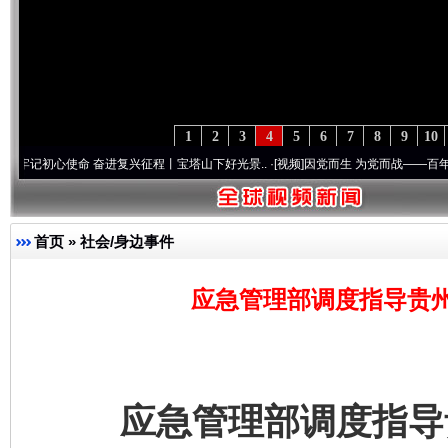
1
2
3
4
5
6
7
8
9
10
心使命 奋进复兴征程丨宝塔山下好光景..
·[视频]
因党而生 为党而战——百年“纪”事⑧加
首页
»
社会/身边事件
应急管理部调度指导贵
应急管理部调度指导贵