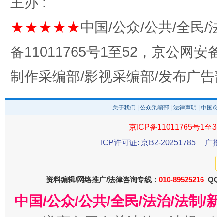
主办 :
★★★★★
中国/公众/公共/全民/
东山县通报“牛蛙产品抗生素超标问题”
法
备11011765号1至52，京公网安备：
制作采编部/影视采编部/发布广告
关于我们
|
公众采编部
|
法律声明
| 中国
京ICP备11011765号1至3
ICP许可证: 京B2-20251785
广
千年窑火 生生不息
一
资料编辑/网络推广/法律咨询专线：
010-89525216
QQ
中国/公众/公共/全民/法治/法