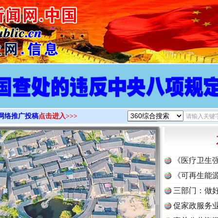
>
网络推广投稿
点击进入>>>
《医疗卫生
《可再生能源
三部门：做好
促家政服务业