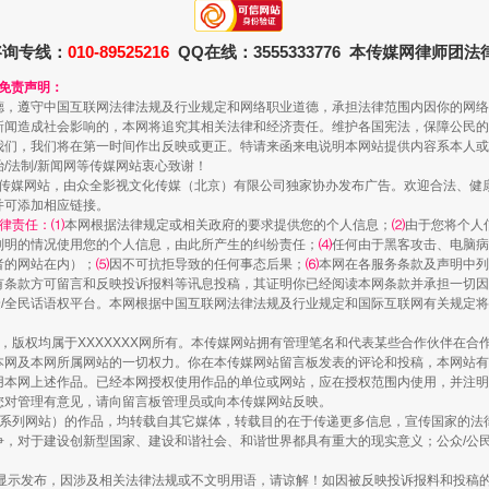
咨询专线：
010-89525216
QQ在线：3555333776 本传媒网律师团
和免责声明：
德，遵守中国互联网法律法规及行业规定和网络职业道德，承担法律范围内因你的网络
新闻造成社会影响的，本网将追究其相关法律和经济责任。维护各国宪法，保障公民的
我们，我们将在第一时间作出反映或更正。特请来函来电说明本网站提供内容系本人或
治/法制/新闻网等传媒网站衷心致谢！
新闻网等传媒网站，由众全影视文化传媒（北京）有限公司独家协办发布广告。欢迎合法、
并可添加相应链接。
律责任：⑴
本网根据法律规定或相关政府的要求提供您的个人信息；
⑵
由于您将个人
列明的情况使用您的个人信息，由此所产生的纠纷责任；
⑷
任何由于黑客攻击、电脑病
镜头丨大暑三秋近
者的网站在内）；
⑸
因不可抗拒导致的任何事态后果；
⑹
本网在各服务条款及声明中列
有条款方可留言和反映投诉报料等讯息投稿，其证明你已经阅读本网条款并承担一切因
民众/全民话语权平台。本网根据中国互联网法律法规及行业规定和国际互联网有关规定
作品，版权均属于XXXXXXX网所有。本传媒网站拥有管理笔名和代表某些合作伙伴在
本网及本网所属网站的一切权力。你在本传媒网站留言板发表的评论和投稿，本网站有
本网上述作品。已经本网授权使用作品的单位或网站，应在授权范围内使用，并注明“来
您对管理有意见，请向留言板管理员或向本传媒网站反映。
本传媒系列网站）的作品，均转载自其它媒体，转载目的在于传递更多信息，宣传国家的
，对于建设创新型国家、建设和谐社会、和谐世界都具有重大的现实意义；公众/公民/
显示发布，因涉及相关法律法规或不文明用语，请谅解！如因被反映投诉报料和投稿