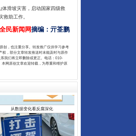
山体滑坡灾害，启动国家四级救
灾救助工作。
全民新闻网
摘编
：
亓荃鹏
重原创，也注重分享。转发推广仅供学习参考
产权，部分文章转发推送时未能及时与原作
联系我们将立即删除或更正。电话：010-
2 1号。本网原创文章欢迎转载，为尊重和维护原
从数据变化看反腐深化