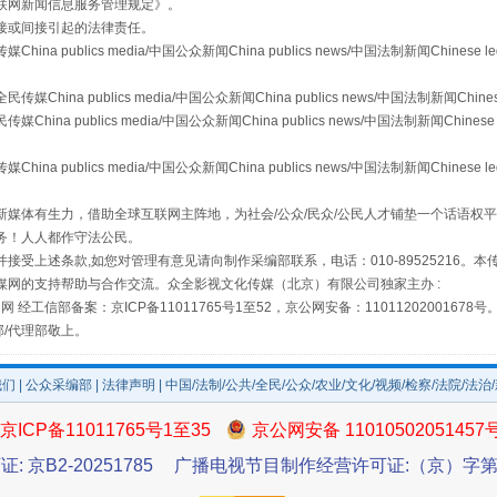
联网新闻信息服务管理规定
》。
接或间接引起的法律责任。
publics media/中国公众新闻China publics news/中国法制新闻Chinese l
a publics media/中国公众新闻China publics news/中国法制新闻Chinese
 publics media/中国公众新闻China publics news/中国法制新闻Chinese 
publics media/中国公众新闻China publics news/中国法制新闻Chinese l
场
事关残疾人未来5年
媒体有生力，借助全球互联网主阵地，为社会/公众/民众/公民人才铺垫一个话语权平
务！人人都作守法公民。
接受上述条款,如您对管理有意见请向制作采编部联系，电话：010-89525216。
媒网的支持帮助与合作交流。众全影视文化传媒（北京）有限公司独家主办 :
网 经工信部备案：京ICP备11011765号1至52，京公网安备：11011202001678号
部/代理部敬上。
我们
|
公众采编部
|
法律声明
| 中国/法制/公共/全民/公众/农业/文化/视频/检察/法院/法治
京ICP备11011765号1至35
京公网安备 11010502051457
证: 京B2-20251785
广播电视节目制作经营许可证:（京）字第3
规模最大的光氢储一体化项目