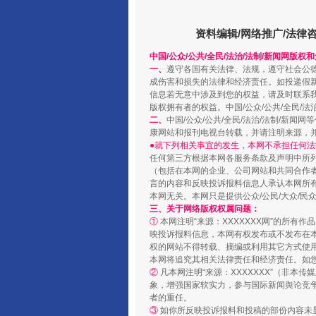
资料编辑/网络推广/法律
中国/公众/公共/全民/法治/法制/新闻网版权
一、
遵守各国有关法律、法规，遵守社会公
成伤害和损失的法律和经济责任。如投递假
信息若无意中涉及到您的权益，请及时联系
版权拥有者的权益。中国/公众/公共/全民/法
二、
中国/公众/公共/全民/法治/法制/
康网站和报刊电视台转载，并请注明来源，
●就下列相关事宜的发生，本网不承担任何法
任何第三方根据本网各服务条款及声明中所
国家大学科技园优化重塑工作
（包括在本网的企业、公司网站和共同合作
言的内容和反映投诉报料信息人承认本网所
本网无关。本网只是提供公众/公民/大众/
三、关于网络版权权属问题：
①
本网注明“来源：XXXXXXX网”的所有
映投诉报料信息，本网有权发布或不发布在
权的网站不得转载、摘编或利用其它方式使用
本网将追究其相关法律责任和经济责任。如
②
凡本网注明“来源：XXXXXXX”（非
象，增强国家软实力，参与国际新闻舆论竞争
者的重任。
③
如你所反映投诉报料和投稿的部份内容未