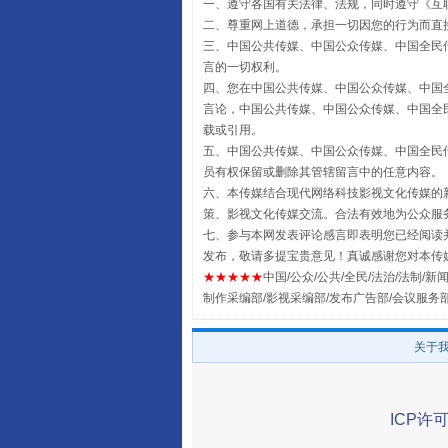
一、遵守各国有关法律、法规，同时遵守《
互
二、尊重网上道德，承担一切因您的行为而直
三、中国公共传媒、中国公众传媒、中国全民传媒China 
言的一切权利。
四、您在中国公共传媒、中国公众传媒、中国全民传媒Chin
言论，中国公共传媒、中国公众传媒、中国全民传媒China
载或引用。
五、中国公共传媒、中国公众传媒、中国全民传媒China 
全民健身五年计划来了！等你上
员有权保留或删除其管辖留言中的任意内容。
六、本传媒结合现代网络科技影视文化传媒的新
策、影视文化传媒交流。合法有效地为公众服
七、参与本网发表评论感言即表明您已经阅读并
发布，敬请多提宝贵意见！真诚感谢您对本传
★★★★★
中国/公众/公共/全民/法治/法制/新闻
制作采编部/影视采编部/发布广告部/会议服务
关于
ICP许可
阿坝州三大球赛在茂县开幕