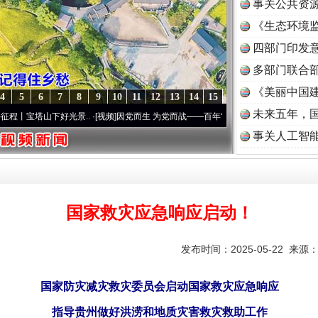
事关公共资
《生态环境监
读
四部门印发
多部门联合部
《美丽中国建
4
5
6
7
8
9
10
11
12
13
14
15
未来五年，
塔山下好光景..
·[视频]
因党而生 为党而战——百年“纪”事⑧加强纪律..
·[视频]
牢记初心
实
一纸欠条伤亲情 巡回调解促和解..
事关人工智
国家救灾应急响应启动！
发布时间：2025-05-22 来源
国家防灾减灾救灾委员会启动国家救灾应急响应
指导贵州做好洪涝和地质灾害救灾救助工作
题”
法徽映军营 权益有保障