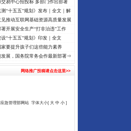
源交易中心招投标 多部门作出部署
测“十五五”规划》发布｜全文｜解
意见推动互联网基础资源高质量发展
署开展安全生产“打非治违”工作
设“十五五”规划》印发｜全文
国家要提升孩子们这些能力素养
使命 奋进复兴征程丨“转折之城”激荡..
·[视频]
牢记初心使命 奋进复兴征程丨红船起航处 
行业协会接连发公告
能发展，国务院常务会作最新部署⇒
网络推广投稿请点击这里>>
：
应急管理部网站
字体大小[
大
中
小
]
让核能赋能千行百业