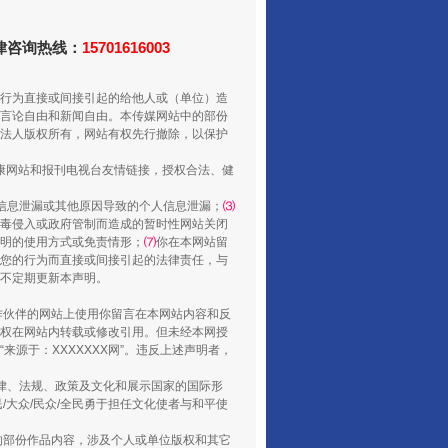
法律咨询热线：
15701616003
行为直接或间接引起的给他人或（单位）造
言论自由和新闻自由。本传媒网站中的部份
法人版权所有，网站有权先行撤除，以保护
健康网站和报刊电视台友情链接，授权合法、健
信息泄漏或其他原因导致的个人信息泄漏；
⑶
毒侵入或政府管制而造成的暂时性网站关闭
山西：不断增强治理腐败综合效能
明的使用方式或免责情形；
⑺
你在本网站留
您的行为而直接或间接引起的法律责任，与
将不定期更新本声明。
合作伙伴的网站上使用你留言在本网站内容和反
权在网站内转载或修改引用。但未经本网授
源于：XXXXXXX网”。违反上述声明者，
法律、法规、政策及文化和展示国家的国际形
大众/民众/全民勇于担任文化使者与和平使
的部份作品内容，涉及个人或单位版权和其它