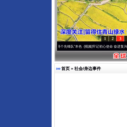
1
2
3
刻改变雪域高原..
·[视频]
永葆“两个先锋队”本色
·[视频]
牢记初心使命 奋进复兴征程丨宝
完善运行机制助力责任有效落
首页
»
社会/身边事件
东山县通报“牛蛙产品抗生素超标问