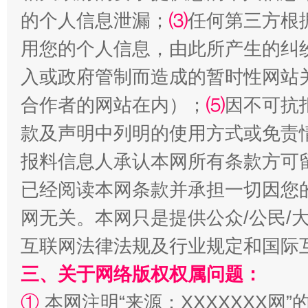
的个人信息泄漏；
⑶
任何第三方根
用您的个人信息，由此所产生的纠
国家大学科技园优化重塑工作
入或政府管制而造成的暂时性网站
合作者的网站在内）；
⑸
因不可抗
款及声明中列明的使用方式或免责
报料信息人承认本网所有条款方可
已经阅读本网条款并承担一切因您
网无关。本网只是提供公众/公民/
互联网法律法规及行业规定和国际
扯下公款旅游的“隐身衣”
如何以同
三、关于网络版权权属问题：
①
本网注明“来源：XXXXXXX网”