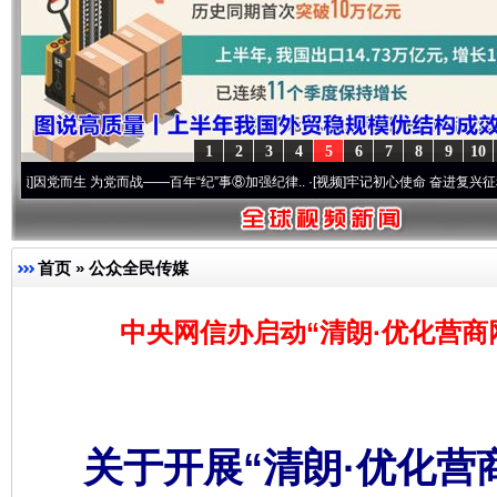
1
2
3
4
5
6
7
8
9
10
生 为党而战——百年“纪”事⑧加强纪律..
·[视频]
牢记初心使命 奋进复兴征程丨“转折之城
首页
»
公众全民传媒
中央网信办启动“清朗·优化营商
关于开展“清朗·优化营