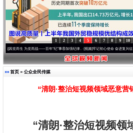
1
2
3
4
5
6
7
8
9
10
而生 为党而战——百年“纪”事⑧加强纪律..
·[视频]
牢记初心使命 奋进复兴征程丨“转折之城
首页
»
公众全民传媒
“清朗·整治短视频领域恶意营
“清朗·整治短视频领域