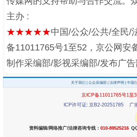
传媒网的支持帮助与合作交流。
主办 :
揭开“小金库”的免责幌子
★★★★★
中国/公众/公共/全民/
备11011765号1至52，京公网安备：
制作采编部/影视采编部/发布广告
关于我们
|
公众采编部
|
法律声明
| 中国
京ICP备11011765号1至3
ICP许可证: 京B2-20251785
广
受贿1.44亿！段成刚被判无期
从幼儿
资料编辑/网络推广/法律咨询专线：
010-89525216
QQ