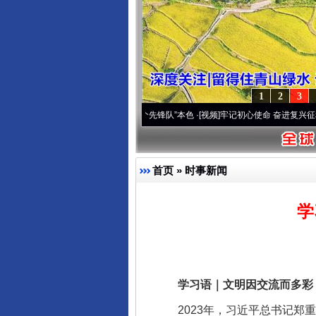
1
2
3
雪域高原..
·[视频]
永葆“两个先锋队”本色
·[视频]
牢记初心使命 奋进复兴征程丨宝塔山下
首页
»
时事新闻
学
学习语｜文明因交流而多彩，
2023年，习近平总书记郑重