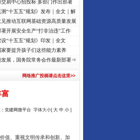
源交易中心招投标 多部门作出部署
测“十五五”规划》发布｜全文｜解
意见推动互联网基础资源高质量发展
署开展安全生产“打非治违”工作
设“十五五”规划》印发｜全文
国家要提升孩子们这些能力素养
进复兴征程丨“转折之城”激荡..
·[视频]
牢记初心使命 奋进复兴征程丨红船起航处 潮起.
能发展，国务院常务会作最新部署⇒
网络推广投稿请点击这里>>
丰富
源：
党建网微平台
字体大小[
大
中
小
]
价值、重视文明传承和创新、加