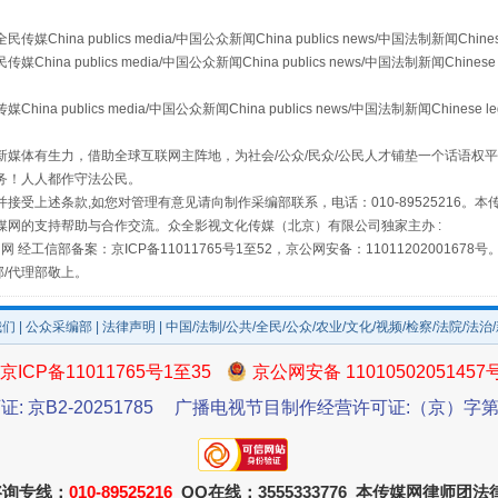
a publics media/中国公众新闻China publics news/中国法制新闻Chinese
 publics media/中国公众新闻China publics news/中国法制新闻Chinese 
场
事关残疾人未来5年
publics media/中国公众新闻China publics news/中国法制新闻Chinese l
媒体有生力，借助全球互联网主阵地，为社会/公众/民众/公民人才铺垫一个话语权平
务！人人都作守法公民。
接受上述条款,如您对管理有意见请向制作采编部联系，电话：010-89525216。
媒网的支持帮助与合作交流。众全影视文化传媒（北京）有限公司独家主办 :
网 经工信部备案：京ICP备11011765号1至52，京公网安备：11011202001678号
部/代理部敬上。
我们
|
公众采编部
|
法律声明
| 中国/法制/公共/全民/公众/农业/文化/视频/检察/法院/法治
规模最大的光氢储一体化项目
京ICP备11011765号1至35
京公网安备 11010502051457
证: 京B2-20251785
广播电视节目制作经营许可证:（京）字第3
咨询专线：
010-89525216
QQ在线：3555333776 本传媒网律师团