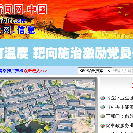
>
网络推广投稿
点击进入>>>
《医疗卫生
《可再生能源
三部门：做好
促家政服务业