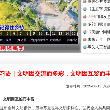
事关公共资
《生态环境监
读
四部门印发
多部门联合部
《美丽中国建
4
5
6
7
8
9
10
11
12
13
14
15
未来五年，
好光景..
·[视频]
因党而生 为党而战——百年“纪”事⑧加强纪律..
·[视频]
牢记初心使命 奋
事关人工智
习语｜文明因交流而多彩，文明因互鉴而
发布时间：2025-06-13 来
文明因互鉴而丰富
提出全球文明倡议，倡导尊重世界文明多样性、弘扬全人类共同