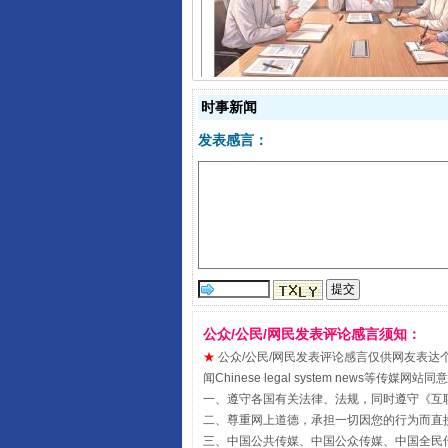
时事新闻
发表感言：
受贿1.44亿！段成刚被判无期
公众/公民/网民发表评论感言须知：
★
公众/公民/网民发表评论感言仅供网友表达个人看法
闻Chinese legal system new
一、遵守各国有关法律、法规，同时遵守《
互
二、尊重网上道德，承担一切因您的行为而直
三、中国公共传媒、中国公众传媒、中国全民传媒China 