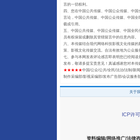
言的一切权利。
四、您在中国公共传媒、中国公众传媒、中国全民传媒Chin
言论，中国公共传媒、中国公众传媒、中国全民传媒China
全民健身五年计划来了！等你上
载或引用。
五、中国公共传媒、中国公众传媒、中国全民传媒China 
员有权保留或删除其管辖留言中的任意内容。
六、本传媒结合现代网络科技影视文化传媒的新
策、影视文化传媒交流。合法有效地为公众服
七、参与本网发表评论感言即表明您已经阅读并
发布，敬请多提宝贵意见！真诚感谢您对本传
★★★★★
中国/公众/公共/全民/法治/法制/新闻
制作采编部/影视采编部/发布广告部/会议服务
关于
阿坝州三大球赛在茂县开幕
ICP许可
资料编辑/网络推广/法律