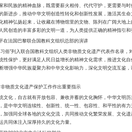
和民族的精神血脉，既需要薪火相传、代代守护，更需要与时
的新进步，推动中华文明创造性转化和创新性发展，激活其生命
化精神弘扬起来，让收藏在博物馆里的文物、陈列在广阔大地上
实
一纸欠条伤亲情 巡回调解促和解..
人民创造的丰富多彩的文明一道，为人类提供正确的精神指引和
近平在法国巴黎联合国教科文组织总部的演讲
俗”列入联合国教科文组织人类非物质文化遗产代表作名录，
统性保护，更好满足人民日益增长的精神文化需求，推进文化自
断增强中华民族凝聚力和中华文化影响力，深化文明交流互鉴，
对非物质文化遗产保护工作作出重要指示
文化，自古就有开放包容、兼收并蓄的文化胸怀，中华文明历
题”
法徽映军营 权益有保障
，是中华文明连续性、创新性、统一性、包容性、和平性的有力
，加强同全球各地的文化交流，共同推动文化繁荣发展、文化遗
运共同体注入深厚持久的文化力量。