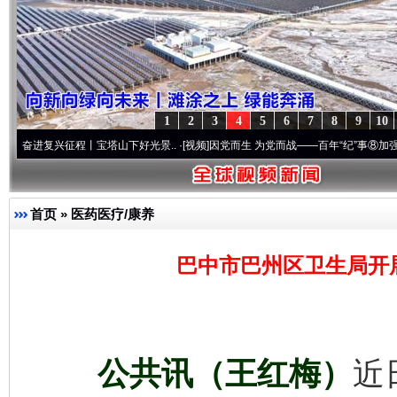
1
2
3
4
5
6
7
8
9
10
复兴征程丨宝塔山下好光景..
·[视频]
因党而生 为党而战——百年“纪”事⑧加强纪律..
·[视
首页
»
医药医疗/康养
巴中市巴州区卫生局开展
公共讯（王红梅）
近