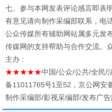
七、参与本网发表评论感言即表明
有意见请向制作采编部联系，电话：0
公众传媒所有辅助网站属多元发
法徽映军营 权益有保障
让
传媒网的支持帮助与合作交流。
主办 :
★★★★★
中国/公众/公共/全民/
备11011765号1至52，京公网安备：
制作采编部/影视采编部/发布广告
一批国家标准开始实施
从