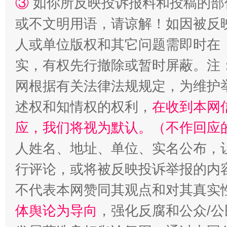
③
如你所反映投诉报料和投稿的部
一颗心始终滚烫
还
或不文明用语，请谅解！如因被反
人或单位版权和其它问题需即时在
实，有权先行撤除或暂时屏蔽。注
网根据有关法律法规规定，为维护
述权和知情权的权利，
在收到本网
应，我们将视为默认。（不作回应
人姓名、地址、单位、实名公布，让
行评论，或将被反映投诉举报的内
不代表本网赞同其观点和对其真实
体舆论为导向
，强化反腐和公众/公