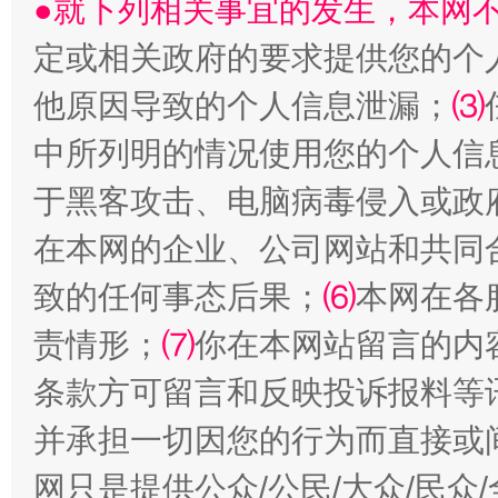
●就下列相关事宜的发生，本网
受贿1.44亿！段成刚被判无期
从幼儿
定或相关政府的要求提供您的个
他原因导致的个人信息泄漏；
⑶
中所列明的情况使用您的个人信
于黑客攻击、电脑病毒侵入或政
在本网的企业、公司网站和共同
致的任何事态后果；
⑹
本网在各
全民健身五年计划来了！等你上场
责情形；
⑺
你在本网站留言的内
条款方可留言和反映投诉报料等
并承担一切因您的行为而直接或
网只是提供公众/公民/大众/民