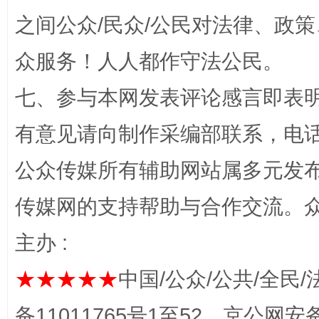
之间公众/民众/公民对法律、政
“蜀中异人”王建安的艺术幻境
众服务！人人都作守法公民。
七、参与本网发表评论感言即表明
有意见请向制作采编部联系，电话：0
公众传媒所有辅助网站属多元发
传媒网的支持帮助与合作交流。
完善运行机制助力责任有效落实
一纸欠条
主办 :
★★★★★
中国/公众/公共/全民/
备11011765号1至52，京公网安备：