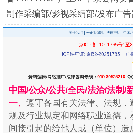
制作采编部/影视采编部/发布广告
关于我们
|
公众采编部
|
法律声明
| 中国
东山县通报“牛蛙产品抗生素超标问题”
法
京ICP备11011765号1至3
ICP许可证: 京B2-20251785
广
资料编辑/网络推广/法律咨询专线：
010-89525216
QQ
中国/公众/公共/全民/法治/法
一、
遵守各国有关法律、法规，
规及行业规定和网络职业道德，
千年窑火 生生不息
一
间接引起的给他人或（单位）造