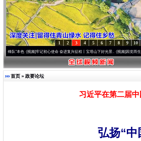
1
2
3
4
5
6
7
8
9
10
本色
·[视频]
牢记初心使命 奋进复兴征程丨宝塔山下好光景..
·[视频]
因党而生 为党而战——
首页
»
政要论坛
习近平在第二届中
弘扬“中