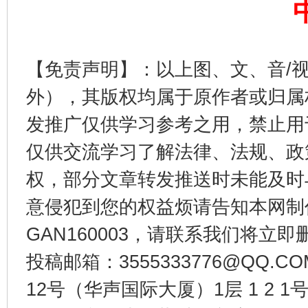
【免责声明】：以上图、文、音/
外），其版权均属于原作者或归属
东山县通报“牛蛙产品抗生素超标问题”
法
发推广仅供学习参考之用，禁止用
仅供交流学习了解法律、法规、政
权，部分文章转发推送时未能及时
意侵犯到您的权益烦请告知本网制作采编
GAN160003，请联系我们将立即删
投稿邮箱：3555333776@QQ
12号（华声国际大厦）1层 1 2
千年窑火 生生不息
一