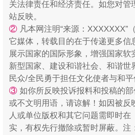
关法律责任和经济责任。如您对管
站反映。
②
凡本网注明“来源：XXXXXX
它媒体，转载目的在于传递更多信
国家大学科技园优化重塑工作
展示国家的国际形象，增强国家软
新型国家、建设和谐社会、和谐世界
民众/全民勇于担任文化使者与和
③
如你所反映投诉报料和投稿的部
或不文明用语，请谅解！如因被反
人或单位版权和其它问题需即时在
扯下公款旅游的“隐身衣”
如何以同
实，有权先行撤除或暂时屏蔽。注