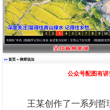
1
2
3
4
5
6
7
8
9
10
”本色
·[视频]
牢记初心使命 奋进复兴征程丨宝塔山下好光景..
·[视频]
因党而生 为党而战
首页
»
律师说法
公众号配图有讲
王某创作了一系列哲理