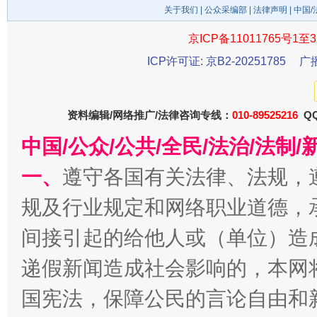
关于我们
|
公众采编部
|
法律声明
| 中国
京ICP备11011765号1至3
公平竞争审查“十大案例”出炉！
一纸欠条
ICP许可证: 京B2-20251785
广
资料编辑/网络推广/法律咨询专线：
010-89525216
QQ
中国/公众/公共/全民/法治/法
一、
遵守各国有关法律、法规，
规及行业规定和网络职业道德，
东山县通报“牛蛙产品抗生素超标问题”
法
间接引起的给他人或（单位）造
递假新闻造成社会影响的，本网
国宪法，保障公民的言论自由和