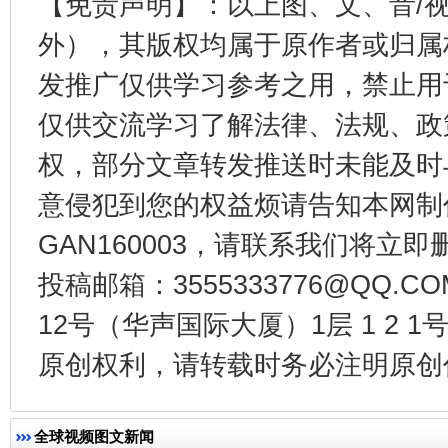
【免责声明】：以上图、文、音/
外），其版权均属于原作者或归属
发推广仅供学习参考之用，禁止用
公平竞争审查“十大案例”出炉！
一纸欠条
仅供交流学习了解法律、法规、政
权，部分文章转发推送时未能及时
意侵犯到您的权益烦请告知本网制作采编
GAN160003，请联系我们将立即删
投稿邮箱：3555333776@QQ
12号（华声国际大厦）1层 1 2
原创权利，请转载时务必注明原创作
东山县通报“牛蛙产品抗生素超标问题”
法
全球视频图文新闻