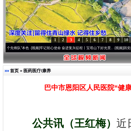
1
2
3
4
5
6
7
8
9
10
队”本色
·[视频]
牢记初心使命 奋进复兴征程丨宝塔山下好光景..
·[视频]
因党而生 为党而战
首页
»
医药医疗/康养
巴中市恩阳区人民医院“健康
公共讯（王红梅）
近