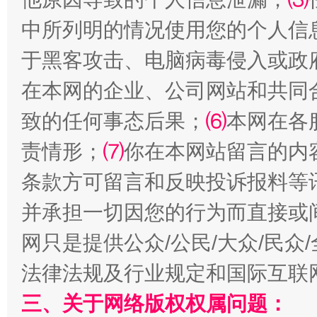
中所列明的情况使用您的个人信
于黑客攻击、电脑病毒侵入或政
在本网的企业、公司网站和共同
致的任何事态后果；
⑹
本网在各
责情形；
⑺
你在本网站留言的内
受贿1.44亿！段成刚被判无期
从幼儿
条款方可留言和反映投诉报料等
并承担一切因您的行为而直接或
网只是提供公众/公民/大众/民
法律法规及行业规定和国际互联
三、关于网络版权权属问题：