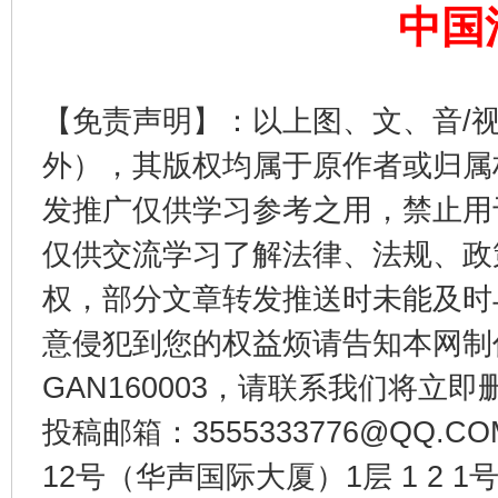
中国
【免责声明】：以上图、文、音/
东山县通报“牛蛙产品抗生素超标问题”
法
外），其版权均属于原作者或归属
发推广仅供学习参考之用，禁止用
仅供交流学习了解法律、法规、政
权，部分文章转发推送时未能及时
意侵犯到您的权益烦请告知本网制作采编
GAN160003，请联系我们将立即删
千年窑火 生生不息
一
投稿邮箱：3555333776@QQ
12号（华声国际大厦）1层 1 2