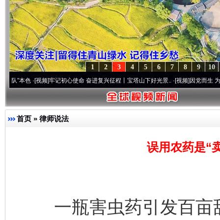
1
2
3
4
5
6
7
8
9
10
[视频]
牢记初心使命 奋进复兴征程丨宝塔山下好光景..
·[视频]
因党而生 为党而战——百年
首页
»
律师说法
误用农药是“卖
一瓶害虫药引发百亩甜