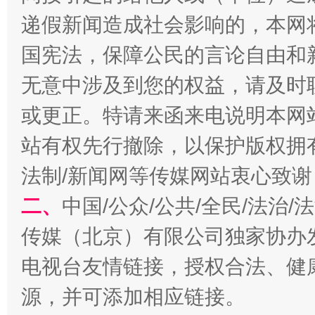
递假新闻造成社会影响的，本网
国宪法，保障公民的言论自由和
无意中涉及到您的权益，请及时
或更正。特请来函来电说明本网
揭开“小金库”的免责幌子
站有权先行撤除，以保护版权拥有者
法制/新闻网等传媒网站衷心致谢
二、
中国/公众/公共/全民/法治
传媒（北京）有限公司独家协办
电视台友情链接，授权合法、健
源，并可添加相应链接。
受贿1.44亿！段成刚被判无期
从幼儿