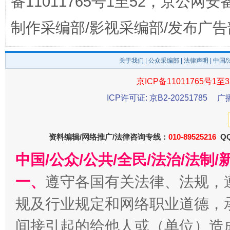
备11011765号1至52，京公网安备：
制作采编部/影视采编部/发布广告
东山县通报“牛蛙产品抗生素超标问题”
法
关于我们
|
公众采编部
|
法律声明
| 中国
京ICP备11011765号1至3
ICP许可证: 京B2-20251785
广
资料编辑/网络推广/法律咨询专线：
010-89525216
QQ
中国/公众/公共/全民/法治/法
千年窑火 生生不息
一
一、
遵守各国有关法律、法规，
规及行业规定和网络职业道德，
间接引起的给他人或（单位）造