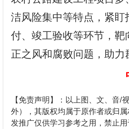
洁风险集中等特点，紧盯
付、竣工验收等环节，靶
揭开“小金库”的免责幌子
正之风和腐败问题，助力群
【免责声明】：以上图、文、音/
外），其版权均属于原作者或归属
发推广仅供学习参考之用，禁止用
受贿1.44亿！段成刚被判无期
从幼儿