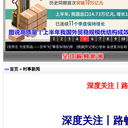
1
2
3
4
5
6
7
8
9
10
 为党而战——百年“纪”事⑧加强纪律..
·[视频]
牢记初心使命 奋进复兴征程丨“转折之城”激
首页
»
时事新闻
深度关注丨路
深度关注丨路畅