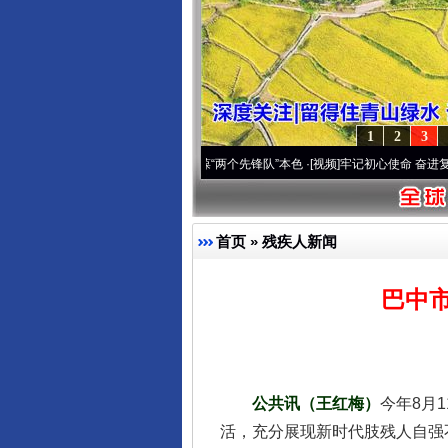
1
2
3
刻改变雪域高原..
·[视频]
永葆“两个先锋队”本色
·[视频]
牢记初心使命 奋进复兴征程丨宝
首页
»
残疾人新闻
巴中市
公共讯（王红梅）
今年8月
活，充分展现新时代肢残人自强