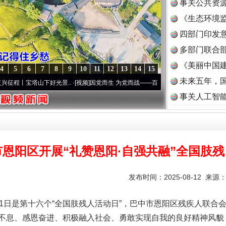
事关公共资
《生态环境监
读
四部门印发
多部门联合部
《美丽中国建
4
5
6
7
8
9
10
11
12
13
14
15
未来五年，
塔山下好光景..
·[视频]
因党而生 为党而战——百年“纪”事⑧加强纪律..
·[视频]
牢记初心使
事关人工智
恩阳区开展“礼赞恩阳·自强共融”全国肢
发布时间：2025-08-12 来源
11日是第十六个“全国肢残人活动日”，巴中市恩阳区残疾人联合
不息、感恩奋进、积极融入社会、勇敢实现自我的良好精神风貌