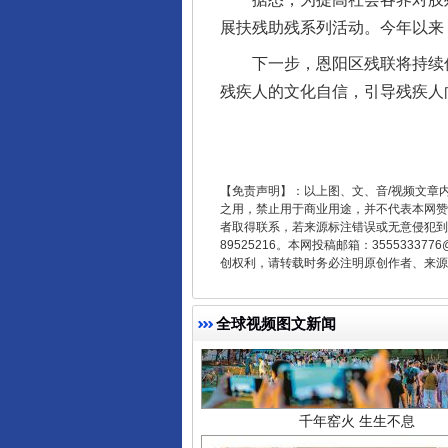
展扶残助残系列活动。今年以来
东山县通报“牛蛙产品抗生素超标问
下一步，恩阳区残联将持续优
残疾人的文化自信，引导残疾人
【免责声明】：以上图、文、音/视频文章
之用，禁止用于商业用途，并不代表本网赞
者取得联系，若来源标注错误或无意侵犯到您的
89525216。本网投稿邮箱：355533
创权利，请转载时务必注明原创作者、来源：
千年窑火 生生不息
全球视频图文新闻