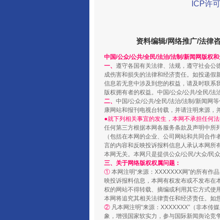
ICP许可
阿坝州三大球赛在茂县开幕
资料编辑/网络推广/法律
中国/公众/公共/全民/法治/法制/新闻网版权
一、
遵守各国有关法律、法规，遵守社会公
成伤害和损失的法律和经济责任。如投递假
信息若无意中涉及到您的权益，请及时联系
版权拥有者的权益。中国/公众/公共/全民/法
二、
中国/公众/公共/全民/法治/法制/
康网站和报刊电视台转载，并请注明来源，
●就下列相关事宜的发生，本网不承担任何法
任何第三方根据本网各服务条款及声明中所
国家大学科技园优化重塑工作
（包括在本网的企业、公司网站和共同合作
言的内容和反映投诉报料信息人承认本网所
本网无关。本网只是提供公众/公民/大众/
三、关于网络版权权属问题：
①
本网注明“来源：XXXXXXX网”的所有
映投诉报料信息，本网有权发布或不发布在
权的网站不得转载、摘编或利用其它方式使用
本网将追究其相关法律责任和经济责任。如
②
凡本网注明“来源：XXXXXXX”（非
象，增强国家软实力，参与国际新闻舆论竞争