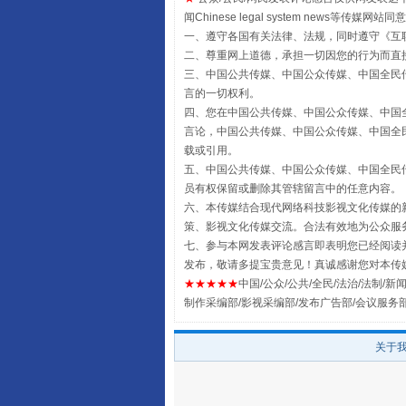
闻Chinese legal system new
一、遵守各国有关法律、法规，同时遵守《
互
二、尊重网上道德，承担一切因您的行为而直
三、中国公共传媒、中国公众传媒、中国全民传媒China 
言的一切权利。
四、您在中国公共传媒、中国公众传媒、中国全民传媒Chin
言论，中国公共传媒、中国公众传媒、中国全民传媒China
载或引用。
五、中国公共传媒、中国公众传媒、中国全民传媒China 
全民健身五年计划来了！等你上
员有权保留或删除其管辖留言中的任意内容。
六、本传媒结合现代网络科技影视文化传媒的新
策、影视文化传媒交流。合法有效地为公众服
七、参与本网发表评论感言即表明您已经阅读并
发布，敬请多提宝贵意见！真诚感谢您对本传
★★★★★
中国/公众/公共/全民/法治/法制/新闻
制作采编部/影视采编部/发布广告部/会议服务
关于