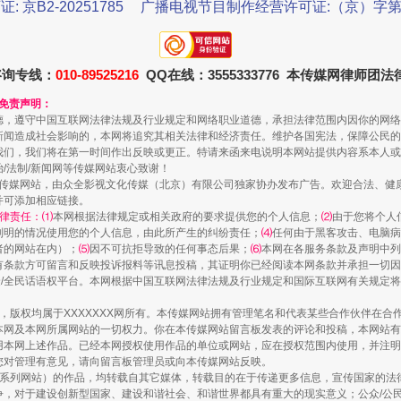
证: 京B2-20251785
广播电视节目制作经营许可证:（京）字第3
规模最大的光氢储一体化项目
咨询专线：
010-89525216
QQ在线：3555333776 本传媒网律师团
和免责声明：
德，遵守中国互联网法律法规及行业规定和网络职业道德，承担法律范围内因你的网络
新闻造成社会影响的，本网将追究其相关法律和经济责任。维护各国宪法，保障公民的
我们，我们将在第一时间作出反映或更正。特请来函来电说明本网站提供内容系本人或
治/法制/新闻网等传媒网站衷心致谢！
新闻网等传媒网站，由众全影视文化传媒（北京）有限公司独家协办发布广告。欢迎合法、
并可添加相应链接。
律责任：⑴
本网根据法律规定或相关政府的要求提供您的个人信息；
⑵
由于您将个人
列明的情况使用您的个人信息，由此所产生的纠纷责任；
⑷
任何由于黑客攻击、电脑病
镜头丨大暑三秋近
者的网站在内）；
⑸
因不可抗拒导致的任何事态后果；
⑹
本网在各服务条款及声明中列
有条款方可留言和反映投诉报料等讯息投稿，其证明你已经阅读本网条款并承担一切因
民众/全民话语权平台。本网根据中国互联网法律法规及行业规定和国际互联网有关规定
作品，版权均属于XXXXXXX网所有。本传媒网站拥有管理笔名和代表某些合作伙伴在
本网及本网所属网站的一切权力。你在本传媒网站留言板发表的评论和投稿，本网站有
本网上述作品。已经本网授权使用作品的单位或网站，应在授权范围内使用，并注明“来
您对管理有意见，请向留言板管理员或向本传媒网站反映。
本传媒系列网站）的作品，均转载自其它媒体，转载目的在于传递更多信息，宣传国家的
，对于建设创新型国家、建设和谐社会、和谐世界都具有重大的现实意义；公众/公民/