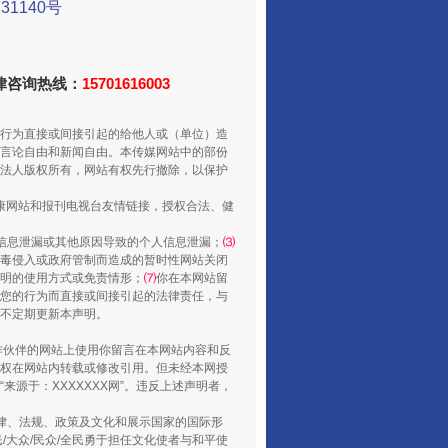
1140号
走走走！国家喊你健身啦
法律咨询热线：
15701616003
行为直接或间接引起的给他人或（单位）造
言论自由和新闻自由。本传媒网站中的部份
法人版权所有，网站有权先行撤除，以保护
健康网站和报刊电视台友情链接，授权合法、健
信息泄漏或其他原因导致的个人信息泄漏；
⑶
毒侵入或政府管制而造成的暂时性网站关闭
山西：不断增强治理腐败综合效能
明的使用方式或免责情形；
⑺
你在本网站留
您的行为而直接或间接引起的法律责任，与
将不定期更新本声明。
合作伙伴的网站上使用你留言在本网站内容和反
权在网站内转载或修改引用。但未经本网授
源于：XXXXXXX网”。违反上述声明者，
法律、法规、政策及文化和展示国家的国际形
大众/民众/全民勇于担任文化使者与和平使