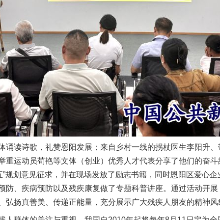
实
一纸欠条伤亲情 巡回调解促和解..
诵读诗歌，礼赞恩阳发展；来自乡村一线的拐杖医生李阳升、
举重运动员苟艳等文体（创业）优秀人才代表分享了他们的奋斗故
五五”规划意见征求，并在现场发放了励志书籍，同时恩阳区爱心
预防、疾病预防以及残疾康复做了专题科普讲座。通过活动开展
、弘扬真善美、传递正能量，充分展示广大残疾人朋友的精神风
群体的关注与重视，我国自2010年起将每年8月11日定为全国