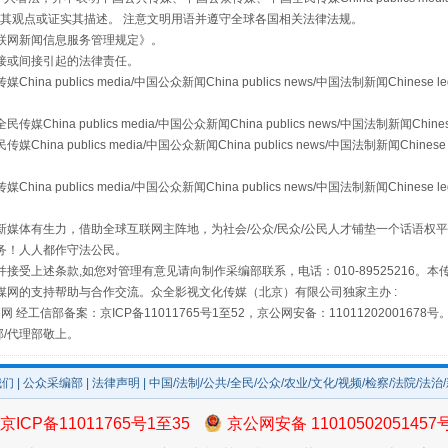
s等传媒网站同意其观点或证实其描述。 注意文明用语并遵守全球各国相关法律法规。
联网新闻信息服务管理规定
》。
接或间接引起的法律责任。
publics media/中国公众新闻China publics news/中国法制新闻Chinese l
a publics media/中国公众新闻China publics news/中国法制新闻Chinese
 publics media/中国公众新闻China publics news/中国法制新闻Chinese 
publics media/中国公众新闻China publics news/中国法制新闻Chinese l
场
事关残疾人未来5年
媒体有生力，借助全球互联网主阵地，为社会/公众/民众/公民人才铺垫一个话语权平
务！人人都作守法公民。
接受上述条款,如您对管理有意见请向制作采编部联系，电话：010-89525216。
媒网的支持帮助与合作交流。众全影视文化传媒（北京）有限公司独家主办 :
网 经工信部备案：京ICP备11011765号1至52，京公网安备：11011202001678号
部/代理部敬上。
我们
|
公众采编部
|
法律声明
| 中国/法制/公共/全民/公众/农业/文化/视频/检察/法院/法治
京ICP备11011765号1至35
京公网安备 11010502051457