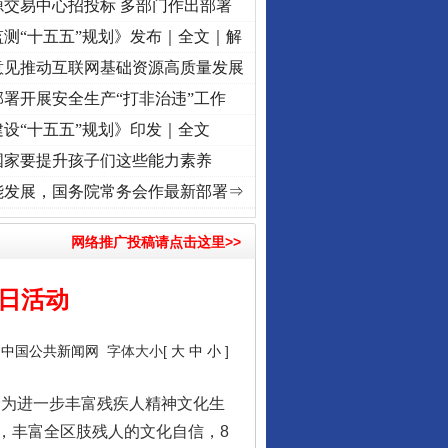
源交易中心招投标 多部门作出部署
测“十五五”规划》发布｜全文｜解
意见推动互联网基础资源高质量发展
署开展安全生产“打非治违”工作
设“十五五”规划》印发｜全文
国家要提升孩子们这些能力素养
命 奋进复兴征程丨“转折之城”激荡..
·[视频]
牢记初心使命 奋进复兴征程丨红船起航处 
能发展，国务院常务会作最新部署⇒
网络推广投稿请点击这里>>
残日活动
：
中国公共新闻网
字体大小[
大
中
小
]
会为进一步丰富残疾人精神文化生
，丰富全区肢残人的文化自信，8