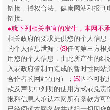
揭开“小金库”的免责幌子
链接，授权合法、健康网站和报刊
链接。
●就下列相关事宜的发生，本网不
相关政府的要求提供您的个人信息
的个人信息泄漏；
⑶
任何第三方根
用您的个人信息，由此所产生的纠
入或政府管制而造成的暂时性网站
受贿1.44亿！段成刚被判无期
从幼儿
合作者的网站在内）；
⑸
因不可抗
款及声明中列明的使用方式或免责
报料信息人承认本网所有条款方可
已经阅读本网条款并承担一切因您