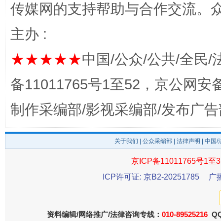
传媒网的支持帮助与合作交流。
主办 :
★★★★★
中国/公众/公共/全民/
完善运行机制助力责任有效落实
一纸欠条
备11011765号1至52，京公网安备：
制作采编部/影视采编部/发布广告
关于我们
|
公众采编部
|
法律声明
| 中国
京ICP备11011765号1至3
ICP许可证: 京B2-20251785
广
东山县通报“牛蛙产品抗生素超标问题”
法
资料编辑/网络推广/法律咨询专线：
010-89525216
QQ