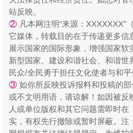
站反映。
②
凡本网注明“来源：XXXXXX
它媒体，转载目的在于传递更多信
展示国家的国际形象，增强国家软
国家大学科技园优化重塑工作
新型国家、建设和谐社会、和谐世界
民众/全民勇于担任文化使者与和
③
如你所反映投诉报料和投稿的部
或不文明用语，请谅解！如因被反
人或单位版权和其它问题需即时在
实，有权先行撤除或暂时屏蔽。注
扯下公款旅游的“隐身衣”
如何以同