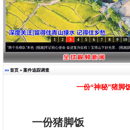
1
2
3
4
5
6
7
8
9
10
先锋队”本色
·[视频]
牢记初心使命 奋进复兴征程丨宝塔山下好光景..
·[视频]
因党而生 为
首页
»
案件追踪调查
一份“神秘”猪脚
一份猪脚饭