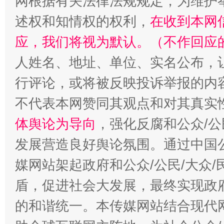
网根据有关法律法规规定，为维护
述权和知情权的权利，
在收到本网
扯下公款旅游的“隐身衣”
如何以同
应，我们将视为默认。（不作回应
人姓名、地址、单位、实名公布，让
行评论，或将被反映投诉举报的内
不代表本网赞同其观点和对其真实
体舆论为导向
，强化反腐和公众/公
发展营造良好舆论氛围。通过中国公
媒网站架起政府和公众/公民/大众
“蜀中异人”王建安的艺术幻境
盾，促进社会大发展，最终实现政府
的和谐统一。本传媒网站结合现代