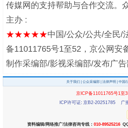
传媒网的支持帮助与合作交流。
主办 :
★★★★★
中国/公众/公共/全民/
备11011765号1至52，京公网安备：
完善运行机制助力责任有效落实
一纸欠条
制作采编部/影视采编部/发布广告
关于我们
|
公众采编部
|
法律声明
| 中国
京ICP备11011765号1至3
ICP许可证: 京B2-20251785
广
资料编辑/网络推广/法律咨询专线：
010-89525216
QQ
东山县通报“牛蛙产品抗生素超标问题”
法