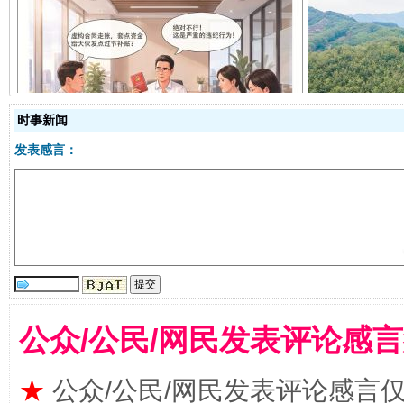
揭开“小金库”的免责幌子
时事新闻
发表感言：
公众/公民/网民发表评论感
受贿1.44亿！段成刚被判无期
从幼儿
★
公众/公民/网民发表评论感言