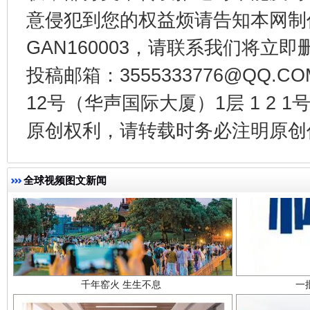
意侵犯到您的权益烦请告知本网制作采编
东山县通报“牛蛙产品抗生素超标问题”
法
GAN160003，请联系我们将立即删
投稿邮箱：3555333776@QQ
12号（华声国际大厦）1层 1 2
原创权利，请转载时务必注明原创作
全球视频图文新闻
千年窑火 生生不息
一