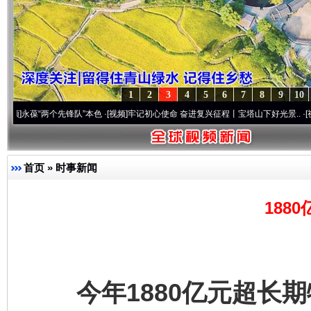
1
2
3
4
5
6
7
8
9
10
“两个先锋队”本色
·[视频]
牢记初心使命 奋进复兴征程丨宝塔山下好光景..
·[视频]
因党而
首页
»
时事新闻
188
今年1880亿元超长期