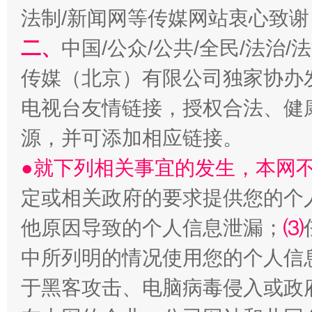
法制/新闻网等传媒网站衷心致谢
二、
中国/公众/公共/全民/法治
传媒（北京）有限公司独家协办
受贿1.44亿！段成刚被判无期
从幼儿
电视台友情链接，授权合法、健
源，并可添加相应链接。
●就下列相关事宜的发生，本网
定或相关政府的要求提供您的个
他原因导致的个人信息泄漏；
⑶
中所列明的情况使用您的个人信
全民健身五年计划来了！等你上场
于黑客攻击、电脑病毒侵入或政