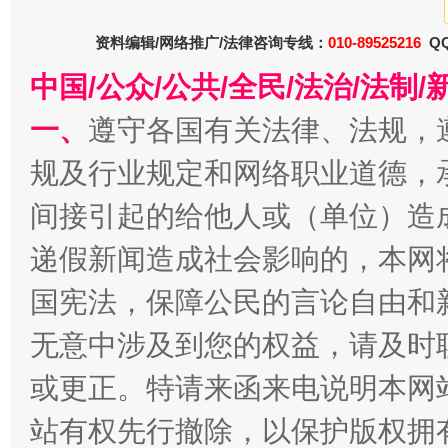
千年窑火 生生不息
一
资料编辑/网络推广/法律咨询专线：
010-89525216
QQ
中国/公众/公共/全民/法治/法
一、
遵守各国有关法律、法规，
规及行业规定和网络职业道德，
间接引起的给他人或（单位）造
递假新闻造成社会影响的，本网
揭开“小金库”的免责幌子
国宪法，保障公民的言论自由和
无意中涉及到您的权益，请及时
或更正。特请来函来电说明本网
站有权先行撤除，以保护版权拥有者