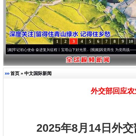
1
2
3
4
5
6
7
8
9
10
记初心使命 奋进复兴征程丨宝塔山下好光景..
·[视频]
因党而生 为党而战——百年“纪”事
首页
»
中文国际新闻
外交部回应农
2025年8月14日外