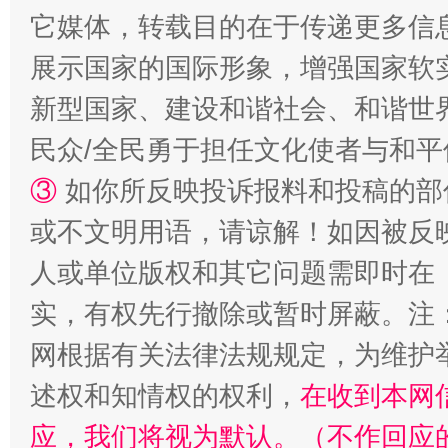
它媒体，转载目的在于传递更多信
展示国家的国际形象，增强国家软
新型国家、建设和谐社会、和谐世界
国家大学科技园优化重塑工作
民众/全民勇于担任文化使者与和
③
如你所反映投诉报料和投稿的部
或不文明用语，请谅解！如因被反
人或单位版权和其它问题需即时在
实，有权先行撤除或暂时屏蔽。注
网根据有关法律法规规定，为维护
述权和知情权的权利，
在收到本网
扯下公款旅游的“隐身衣”
如何以同
应，我们将视为默认。（不作回应