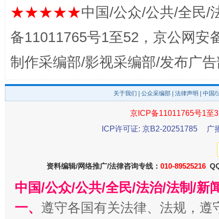
★★★★★
中国/公众/公共/全民/
完善运行机制助力责任有效落实
一纸欠条
备11011765号1至52，京公网安备：
制作采编部/影视采编部/发布广告
关于我们
|
公众采编部
|
法律声明
| 中国
京ICP备11011765号1至3
ICP许可证: 京B2-20251785
广
东山县通报“牛蛙产品抗生素超标问题”
法
资料编辑/网络推广/法律咨询专线：
010-89525216
QQ
中国/公众/公共/全民/法治/法制/
一、
遵守各国有关法律、法规，遵