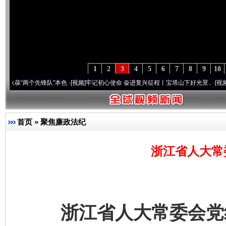
1
2
3
4
5
6
7
8
9
10
两个先锋队”本色
·[视频]
牢记初心使命 奋进复兴征程丨宝塔山下好光景..
·[视频]
因党而生
首页
»
聚焦廉政法纪
浙江省人大常
浙江省人大常委会党组