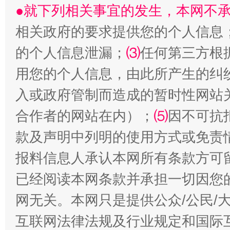
●就下列相关事宜的发生，本网不
相关政府的要求提供您的个人信息
的个人信息泄漏；
⑶
任何第三方根
用您的个人信息，由此所产生的纠
入或政府管制而造成的暂时性网站
合作者的网站在内）；
⑸
因不可抗
受贿1.44亿！段成刚被判无期
从幼儿
款及声明中列明的使用方式或免责
报料信息人承认本网所有条款方可
已经阅读本网条款并承担一切因您
网无关。本网只是提供公众/公民/
互联网法律法规及行业规定和国际