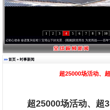
1
2
3
4
5
6
7
8
9
10
使命 奋进复兴征程丨宝塔山下好光景..
·[视频]
因党而生 为党而战——百年“纪”事⑧加强
首页
»
时事新闻
超25000场活动、超3
超25000场活动、超3.3