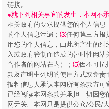
链接。
●就下列相关事宜的发生，本网不
相关政府的要求提供您的个人信息
的个人信息泄漏；
⑶
任何第三方根
用您的个人信息，由此所产生的纠
受贿1.44亿！段成刚被判无期
从幼儿
入或政府管制而造成的暂时性网站
合作者的网站在内）；
⑸
因不可抗
款及声明中列明的使用方式或免责
报料信息人承认本网所有条款方可
已经阅读本网条款并承担一切因您
网无关。本网只是提供公众/公民/