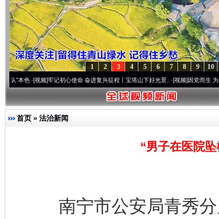
1
2
3
4
5
6
7
8
9
10
·[视频]
牢记初心使命 奋进复兴征程丨宝塔山下好光景..
·[视频]
因党而生 为党而战——百
首页
»
法治新闻
“男子在医院坠
南宁市公安局青秀分局1