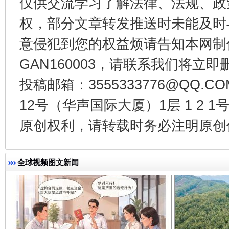
仅供交流学习了解法律、法规、政
权，部分文章转发推送时未能及时
意侵犯到您的权益烦请告知本网制作采编
GAN160003，请联系我们将立即删
投稿邮箱：3555333776@QQ
千年窑火 生生不息
一
12号（华声国际大厦）1层 1 2
原创权利，请转载时务必注明原创作
全球视频图文新闻
揭开“小金库”的免责幌子