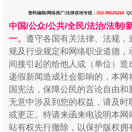
资料编辑/网络推广/法律咨询专线：
010-89525216
QQ
中国/公众/公共/全民/法治/法
一、
遵守各国有关法律、法规，
千年窑火 生生不息
一
规及行业规定和网络职业道德，
间接引起的给他人或（单位）造
递假新闻造成社会影响的，本网
国宪法，保障公民的言论自由和
无意中涉及到您的权益，请及时
或更正。特请来函来电说明本网
揭开“小金库”的免责幌子
站有权先行撤除，以保护版权拥有者