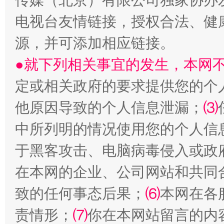
传媒（北京）有限公司独家协办
电视台友情链接，授权合法、健
源，并可添加相应链接。
●就下列相关事宜的发生，本网
定或相关政府的要求提供您的个
他原因导致的个人信息泄漏；
⑶
中所列明的情况使用您的个人信
受贿1.44亿！段成刚被判无期
从幼儿
于黑客攻击、电脑病毒侵入或政
在本网的企业、公司网站和共同
致的任何事态后果；
⑹
本网在各
责情形；
⑺
你在本网站留言的内