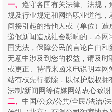
一、
遵守各国有关法律、法规，
规及行业规定和网络职业道德，
间接引起的给他人或（单位）造
递假新闻造成社会影响的，本网
千年窑火 生生不息
一
国宪法，保障公民的言论自由和
无意中涉及到您的权益，请及时
或更正。特请来函来电说明本网
站有权先行撤除，以保护版权拥有者
法制/新闻网等传媒网站衷心致谢
二、
中国/公众/公共/全民/法治
揭开“小金库”的免责幌子