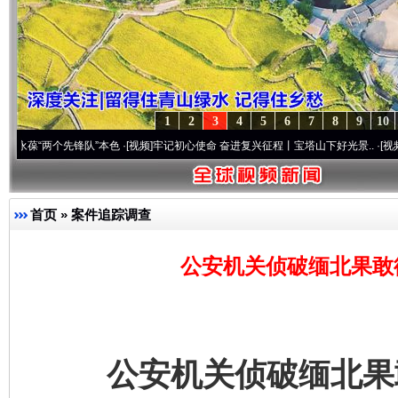
1
2
3
4
5
6
7
8
9
10
个先锋队”本色
·[视频]
牢记初心使命 奋进复兴征程丨宝塔山下好光景..
·[视频]
因党而生 
首页
»
案件追踪调查
公安机关侦破缅北果敢
公安机关侦破缅北果敢