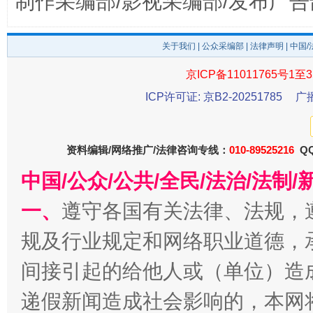
制作采编部/影视采编部/发布广告
关于我们
|
公众采编部
|
法律声明
| 中国
京ICP备11011765号1至3
从幼儿园到大学，有这些资助
“
ICP许可证: 京B2-20251785
广
资料编辑/网络推广/法律咨询专线：
010-89525216
QQ
中国/公众/公共/全民/法治/法
一、
遵守各国有关法律、法规，
规及行业规定和网络职业道德，
间接引起的给他人或（单位）造
事关残疾人未来5年
让
递假新闻造成社会影响的，本网