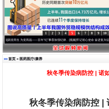
1
2
3
4
5
6
7
8
9
10
而生 为党而战——百年“纪”事⑧加强纪律..
·[视频]
牢记初心使命 奋进复兴征程丨“转折之城
首页
»
医药医疗/康养
秋冬季传染病防控 | 
秋冬季传染病防控 | 