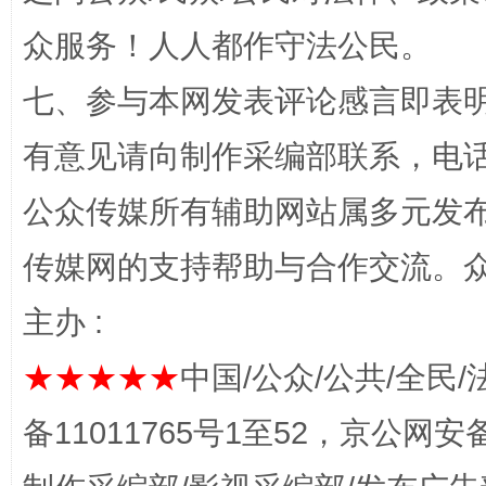
众服务！人人都作守法公民。
一批国家标准开始实施
从
七、参与本网发表评论感言即表明
有意见请向制作采编部联系，电话：0
公众传媒所有辅助网站属多元发
传媒网的支持帮助与合作交流。
主办 :
以产业富民促振兴
酒驾
★★★★★
中国/公众/公共/全民/
备11011765号1至52，京公网安备：