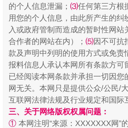
的个人信息泄漏；
⑶
任何第三方根
用您的个人信息，由此所产生的纠
受贿1.44亿！段成刚被判无期
从幼儿
入或政府管制而造成的暂时性网站
合作者的网站在内）；
⑸
因不可抗
款及声明中列明的使用方式或免责
报料信息人承认本网所有条款方可
已经阅读本网条款并承担一切因您
网无关。本网只是提供公众/公民/
互联网法律法规及行业规定和国际
全民健身五年计划来了！等你上场
三、关于网络版权权属问题：
①
本网注明“来源：XXXXXXX网”