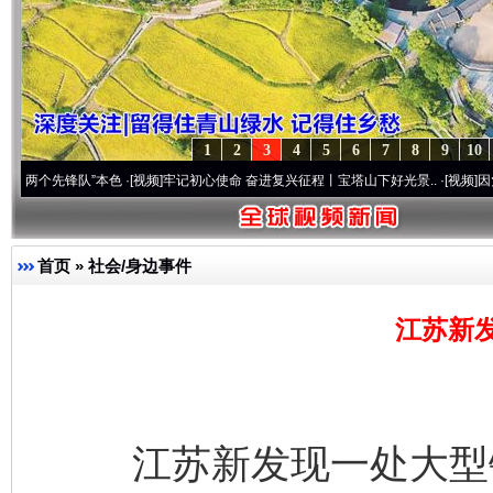
1
2
3
4
5
6
7
8
9
10
锋队”本色
·[视频]
牢记初心使命 奋进复兴征程丨宝塔山下好光景..
·[视频]
因党而生 为党
首页
»
社会/身边事件
江苏新
江苏新发现一处大型