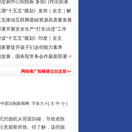
源交易中心招投标 多部门作出部署
测“十五五”规划》发布｜全文｜解
意见推动互联网基础资源高质量发展
署开展安全生产“打非治违”工作
设“十五五”规划》印发｜全文
国家要提升孩子们这些能力素养
复兴征程丨“转折之城”激荡..
·[视频]
牢记初心使命 奋进复兴征程丨红船起航处 潮起..
能发展，国务院常务会作最新部署⇒
网络推广投稿请点击这里>>
：
中国法制新闻网
字体大小[
大
中
小
]
式挖掘机从背面刮碰，导致老陈
注意观察所致。经了解，该挖掘