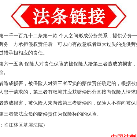
实
一纸欠条伤亲情 巡回调解促和解..
一千一百九十二条第一款 个人之间形成劳务关系，提供劳务一
劳务一方承担侵权责任后，可以向有故意或者重大过失的提供劳
过错承担相应的责任。
六十五条 保险人对责任保险的被保险人给第三者造成的损害，
金。
造成损害，被保险人对第三者应负的赔偿责任确定的，根据被
题”
法徽映军营 权益有保障
人怠于请求的，第三者有权就其应获赔偿部分直接向保险人请求
造成损害，被保险人未向该第三者赔偿的，保险人不得向被保
三者依法应负的赔偿责任为保险标的的保险。
临江林区基层法院）