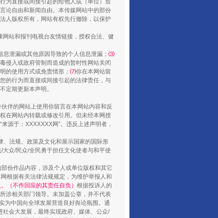
行为直接或间接引起的给他人或（单位）造
言论自由和新闻自由。本传媒网站中的部份
法人版权所有，网站有权先行撤除，以保护
健康网站和报刊电视台友情链接，授权合法、健
山西：不断增强治理腐败综合效能
信息泄漏或其他原因导致的个人信息泄漏；
⑶
毒侵入或政府管制而造成的暂时性网站关闭
明的使用方式或免责情形；
⑺
你在本网站留
您的行为而直接或间接引起的法律责任，与
将不定期更新本声明。
合作伙伴的网站上使用你留言在本网站内容和反
权在网站内转载或修改引用。但未经本网授
源于：XXXXXXX网”。违反上述声明者，
法律、法规、政策及文化和展示国家的国际形
大众/民众/全民勇于担任文化使者与和平使
养老服务师职业资格制度暂行规定
的部份作品内容，涉及个人或单位版权和其它
本网根据有关法律法规规定，为维护举报人和
认。（不作回应的其责任自负）
根据投诉人的
至所涉相关部门领导。未加盖公章，并不代表
督，实为中国向全球发展营造良好舆论氛围。通
促进社会大发展，最终实现政府、媒体、公众/