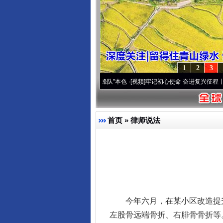
1
2
3
域高原..
·[视频]
永葆“两个先锋队”本色
·[视频]
牢记初心使命 奋进复兴征程丨宝塔山下好
首页
»
律师说法
今年六月，在某小区改造提升
左股骨远端骨折、右腓骨骨折等