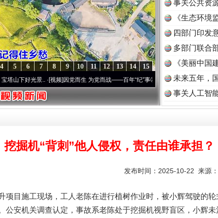
事关公共资
《生态环境监
读
四部门印发
多部门联合部
《美丽中国建
4
5
6
7
8
9
10
11
12
13
14
15
未来五年，
光景..
·[视频]
因党而生 为党而战——百年“纪”事⑧加强纪律..
·[视频]
牢记初心使命 奋进
事关人工智
挖掘机“背刺”他人侵权，责任由谁承担？
发布时间：2025-10-22 来源
项目施工现场，工人老陈在进行植树作业时，被小辉驾驶的轮
。公安机关调查认定，事故系老陈处于挖掘机视野盲区，小辉未