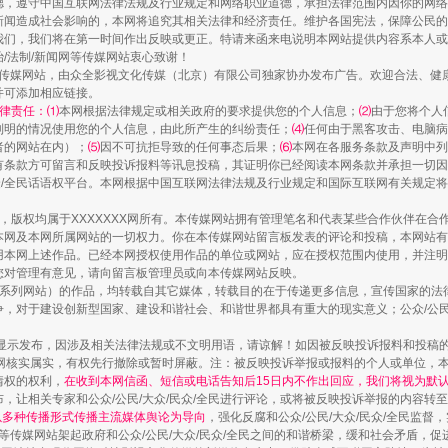
德，遵守中国互联网法律法规及行业规定和网络职业道德，承担法律范围内因你的网络
新闻造成社会影响的，本网将追究其相关法律和经济责任。维护各国宪法，保障公民的
我们，我们将在第一时间作出反映或更正。特请来函来电说明本网站提供内容系本人或
治/法制/新闻网等传媒网站衷心致谢！
新闻网等传媒网站，由众全影视文化传媒（北京）有限公司独家协办发布广告。欢迎合法、
镜头丨大暑三秋近
并可添加相应链接。
律责任：⑴
本网根据法律规定或相关政府的要求提供您的个人信息；
⑵
由于您将个人
列明的情况使用您的个人信息，由此所产生的纠纷责任；
⑷
任何由于黑客攻击、电脑病
者的网站在内）；
⑸
因不可抗拒导致的任何事态后果；
⑹
本网在各服务条款及声明中列
有条款方可留言和反映投诉报料等讯息投稿，其证明你已经阅读本网条款并承担一切因
民众/全民话语权平台。本网根据中国互联网法律法规及行业规定和国际互联网有关规定
作品，版权均属于XXXXXXX网所有。本传媒网站拥有管理笔名和代表某些合作伙伴在
本网及本网所属网站的一切权力。你在本传媒网站留言板发表的评论和投稿，本网站有
本网上述作品。已经本网授权使用作品的单位或网站，应在授权范围内使用，并注明“来
您对管理有意见，请向留言板管理员或向本传媒网站反映。
本传媒系列网站）的作品，均转载自其它媒体，转载目的在于传递更多信息，宣传国家的
，对于建设创新型国家、建设和谐社会、和谐世界都具有重大的现实意义；公众/公民/
如何以同查同治破解风腐交织难题
显示发布，因涉及相关法律法规或不文明用语，请谅解！如因被反映投诉报料和投稿
网核实属实，有权先行撤除或暂时屏蔽。注：被反映投诉举报或报料的个人或单位，
情权的权利，
在收到本网信函、短信或电话告知后15日内不作出回应，我们将视为默
，让相关专家和公众/公民/大众/民众/全民进行评论，或将被反映投诉举报的内容转
网以多种传播形式传播主流媒体舆论为导向
，强化反腐和公众/公民/大众/民众/全民监
等传媒网站架起政府和公众/公民/大众/民众/全民之间的和谐桥梁，缓和社会矛盾，