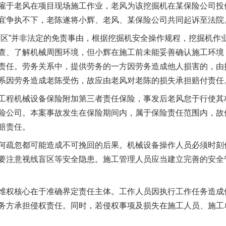
雇于老风在项目现场施工作业，老风为该挖掘机在某保险公司投
宜争执不下，老陈遂将小辉、老风、某保险公司共同起诉至法院
”并非法定的免责事由，根据挖掘机安全操作规程，挖掘机作
查、了解机械周围环境，但小辉在施工前未能妥善确认施工环境
责任。劳务关系中，提供劳务的一方因劳务造成他人损害的，由
系因劳务造成老陈受伤，故应由老风对老陈的损失承担赔付责任
程机械设备保险附加第三者责任保险，事发后老风怠于行使其
险公司。本案事故发生在保险期间内，属于保险责任范围内，故
赔责任。
疏忽都可能造成不可挽回的后果。机械设备操作人员必须时刻
要注意视线盲区等安全隐患。施工管理人员应当建立完善的安全
权核心在于准确界定责任主体。工作人员因执行工作任务造成
务方承担侵权责任。同时，若侵权事项及损失在施工人员、施工