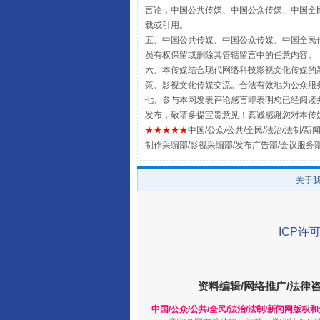
言论，中国公共传媒、中国公众传媒、中国全民传媒China
载或引用。
五、中国公共传媒、中国公众传媒、中国全民传媒China 
员有权保留或删除其管辖留言中的任意内容。
六、本传媒结合现代网络科技影视文化传媒的新
策、影视文化传媒交流。合法有效地为公众服
七、参与本网发表评论感言即表明您已经阅读并
发布，敬请多提宝贵意见！真诚感谢您对本传
★★★★★
中国/公众/公共/全民/法治/法制/新闻
制作采编部/影视采编部/发布广告部/会议服务
关于
阿坝州三大球赛在茂县开幕
ICP许可
资料编辑/网络推广/法律
中国/公众/公共/全民/法治/法制/新闻网版权