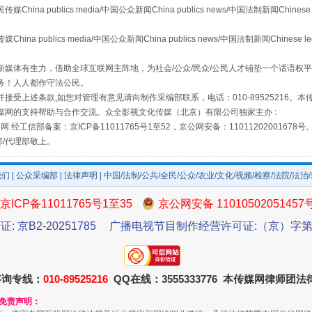
 publics media/中国公众新闻China publics news/中国法制新闻Chinese 
publics media/中国公众新闻China publics news/中国法制新闻Chinese l
媒体有生力，借助全球互联网主阵地，为社会/公众/民众/公民人才铺垫一个话语权平
务！人人都作守法公民。
接受上述条款,如您对管理有意见请向制作采编部联系，电话：010-89525216。
媒网的支持帮助与合作交流。众全影视文化传媒（北京）有限公司独家主办 :
网 经工信部备案：京ICP备11011765号1至52，京公网安备：11011202001678号
部/代理部敬上。
我们
|
公众采编部
|
法律声明
| 中国/法制/公共/全民/公众/农业/文化/视频/检察/法院/法治
规模最大的光氢储一体化项目
京ICP备11011765号1至35
京公网安备 11010502051457
证: 京B2-20251785
广播电视节目制作经营许可证:（京）字第3
咨询专线：
010-89525216
QQ在线：3555333776 本传媒网律师团
和免责声明：