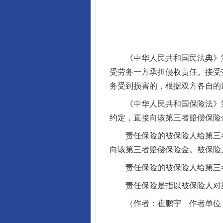
完善运行机制助力责任有效落
《中华人民共和国民法典》第
受劳务一方承担侵权责任。接受
务受到损害的，根据双方各自的
《中华人民共和国保险法》第
约定，直接向该第三者赔偿保险
责任保险的被保险人给第三者
东山县通报“牛蛙产品抗生素超标问
向该第三者赔偿保险金。被保险
责任保险的被保险人给第三者
责任保险是指以被保险人对第
（作者：崔鹏宇 作者单位：