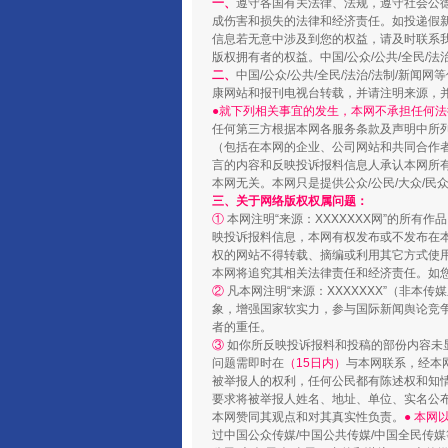
一、
遵守各国有关法律、法规，遵守社会公
成伤害和损失的法律和经济责任。如投递假
信息若无意中涉及到您的权益，请及时联系
版权拥有者的权益。中国/公众/公共/全民/法
二、
中国/公众/公共/全民/法治/法制/
国家大学科技园优化重塑工作
康网站和报刊电视台转载，并请注明来源，
●就下列相关事宜的发生，本网不承担任何法
任何第三方根据本网各服务条款及声明中所
（包括在本网的企业、公司网站和共同合作
言的内容和反映投诉报料信息人承认本网所
本网无关。本网只是提供公众/公民/大众/
三、关于网络版权权属问题：
①
本网注明“来源：XXXXXXX网”的所有
映投诉报料信息，本网有权发布或不发布在
权的网站不得转载、摘编或利用其它方式使用
本网将追究其相关法律责任和经济责任。如
②
凡本网注明“来源：XXXXXXX”（非
象，增强国家软实力，参与国际新闻舆论竞争
者的重任。
扯下公款旅游的“隐身衣”
③
如你所反映投诉报料和投稿的部份内容未
问题需即时在
（15日内）
与本网联系，经本
被举报人的权利，任何公民都有陈述权和知
要求将被举报人姓名、地址、单位、实名公布
本网赞同其观点和对其真实性负责。
● 本
过中国公众传媒/中国公共传媒/中国全民传媒