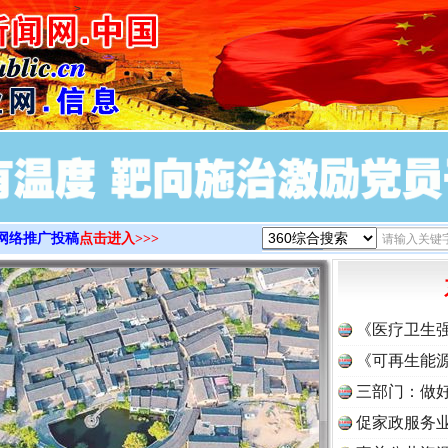
>
网络推广投稿
点击进入>>>
《医疗卫生
《可再生能源
三部门：做好
促家政服务业