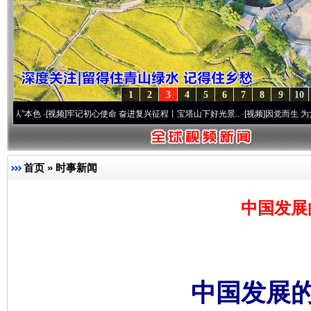
1
2
3
4
5
6
7
8
9
10
·[视频]
牢记初心使命 奋进复兴征程丨宝塔山下好光景..
·[视频]
因党而生 为党而战——百
首页
»
时事新闻
中国发展
中国发展的