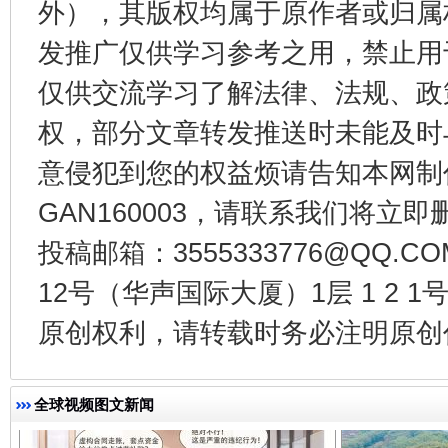
外），其版权均属于原作者或归属
发推广仅供学习参考之用，禁止用
仅供交流学习了解法律、法规、政
权，部分文章转发推送时未能及时
意侵犯到您的权益烦请告知本网制作采编
GAN160003，请联系我们将立即删
投稿邮箱：3555333776@QQ
千年窑火 生生不息
一
12号（华声国际大厦）1层 1 2
原创权利，请转载时务必注明原创作
全球视频图文新闻