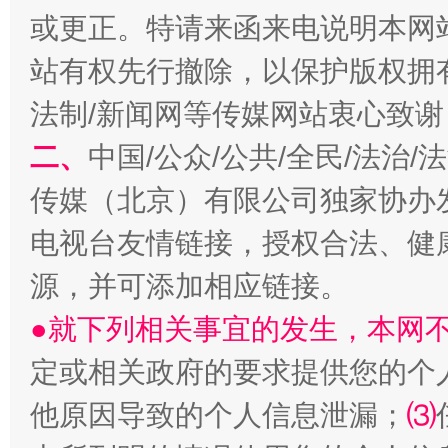
或更正。特请来函来电说明本网
揭开“小金库”的免责幌子
站有权先行撤除，以保护版权拥有者
法制/新闻网等传媒网站衷心致谢
二、
中国/公众/公共/全民/法治
传媒（北京）有限公司独家协办
电视台友情链接，授权合法、健
源，并可添加相应链接。
受贿1.44亿！段成刚被判无期
从幼儿
●就下列相关事宜的发生，本网
定或相关政府的要求提供您的个
他原因导致的个人信息泄漏；
⑶