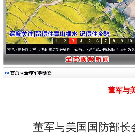
1
2
3
4
5
6
7
8
9
10
[视频]
牢记初心使命 奋进复兴征程丨宝塔山下好光景..
·[视频]
因党而生 为党而战——百年
首页
»
全球军事动态
董军与
董军与美国国防部长