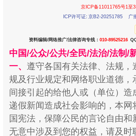
京ICP备11011765号1至3
ICP许可证: 京B2-20251785
广
资料编辑/网络推广/法律咨询专线：
010-89525216
QQ
中国/公众/公共/全民/法治/法
一、
遵守各国有关法律、法规，
千年窑火 生生不息
一
规及行业规定和网络职业道德，
间接引起的给他人或（单位）造
递假新闻造成社会影响的，本网
国宪法，保障公民的言论自由和
无意中涉及到您的权益，请及时