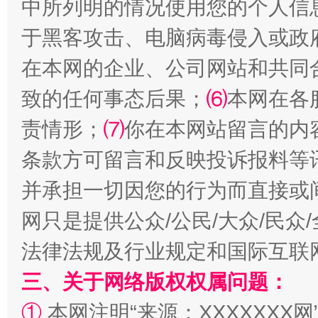
中所列明的情况使用您的个人信
于黑客攻击、电脑病毒侵入或政
在本网的企业、公司网站和共同
全民健身五年计划来了！等你上场
致的任何事态后果；
⑹
本网在各
责情形；
⑺
你在本网站留言的内
条款方可留言和反映投诉报料等
并承担一切因您的行为而直接或
网只是提供公众/公民/大众/民
法律法规及行业规定和国际互联
阿坝州三大球赛在茂县开幕
规模最
三、关于网络版权权属问题：
①
本网注明“来源：XXXXXXX网