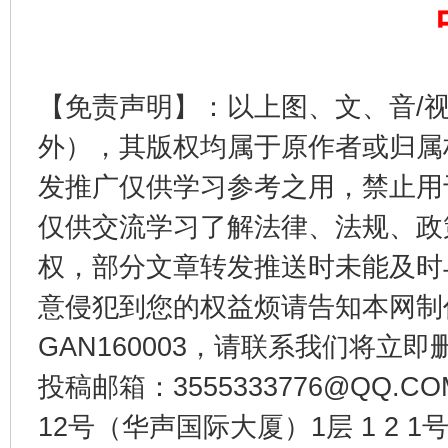
【免责声明】：以上图、文、音/
外），其版权均属于原作者或归属
东山县通报“牛蛙产品抗生素超标问题”
法
发推广仅供学习参考之用，禁止用
仅供交流学习了解法律、法规、政
权，部分文章转发推送时未能及时
意侵犯到您的权益烦请告知本网制作采编
GAN160003，请联系我们将立即删
投稿邮箱：3555333776@QQ
12号（华声国际大厦）1层 1 2
千年窑火 生生不息
一