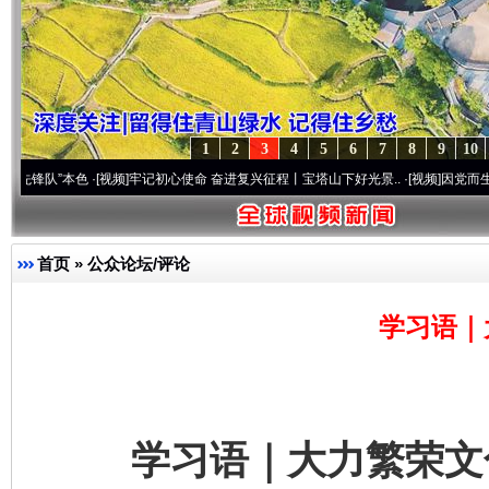
1
2
3
4
5
6
7
8
9
10
本色
·[视频]
牢记初心使命 奋进复兴征程丨宝塔山下好光景..
·[视频]
因党而生 为党而战—
首页
»
公众论坛/评论
学习语｜
学习语｜大力繁荣文