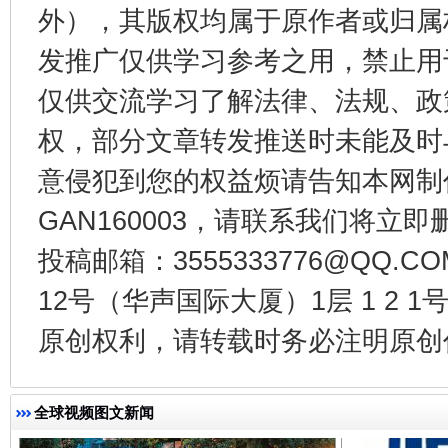
外），其版权均属于原作者或归属
发推广仅供学习参考之用，禁止用
仅供交流学习了解法律、法规、政
权，部分文章转发推送时未能及时
东山县通报“牛蛙产品抗生素超标问题”
法
意侵犯到您的权益烦请告知本网制作采编
GAN160003，请联系我们将立即删
投稿邮箱：3555333776@QQ
12号（华声国际大厦）1层 1 2
原创权利，请转载时务必注明原创作
全球视频图文新闻
千年窑火 生生不息
一