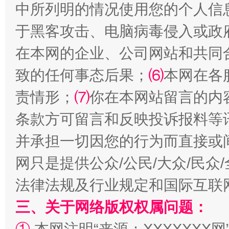
中所列明的情况使用您的个人信
受贿1.44亿！段成刚被判无期
从幼儿
于黑客攻击、电脑病毒侵入或政
在本网的企业、公司网站和共同
致的任何事态后果；
⑹
本网在各
责情形；
⑺
你在本网站留言的内
条款方可留言和反映投诉报料等
并承担一切因您的行为而直接或
全民健身五年计划来了！等你上场
网只是提供公众/公民/大众/民
法律法规及行业规定和国际互联
三、关于网络版权权属问题：