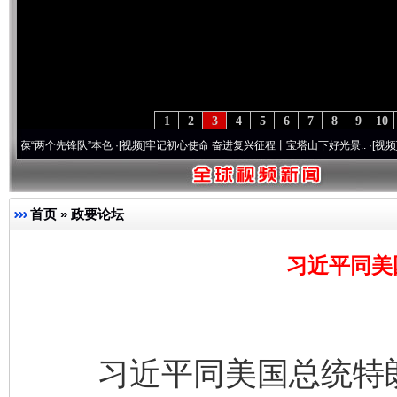
1
2
3
4
5
6
7
8
9
10
个先锋队”本色
·[视频]
牢记初心使命 奋进复兴征程丨宝塔山下好光景..
·[视频]
因党而生 
首页
»
政要论坛
习近平同美
习近平同美国总统特